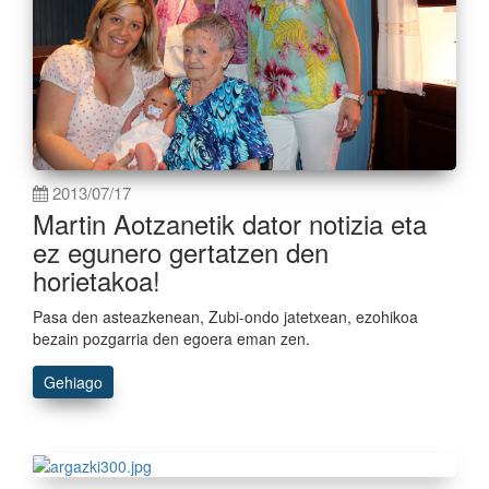
2013/07/17
Martin Aotzanetik dator notizia eta
ez egunero gertatzen den
horietakoa!
Pasa den asteazkenean, Zubi-ondo jatetxean, ezohikoa
bezain pozgarria den egoera eman zen.
Gehiago