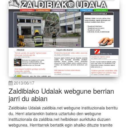
2013/06/17
Zaldibiako Udalak webgune berrian
jarri du abian
Zaldibiako Udalak zaldibia.net webgune instituzionala berritu
du. Herri atariarekin batera uztartuko den webgune
instituzionala da zaldibia.net helbidean aurkituko duzuen
webgunea. Herritarrek bertatik egin ahalko dituzte tramite