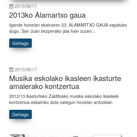
2013/06/17
2013ko Alamartxo gaua
Igande honetan ekainaren 23, ALAMARTXO GAUA ospatuko
dugu. San Juan bezperako jaia hain zuzen...
Gehiago
2013/06/17
Musika eskolako ikasleen ikasturte
amaierako kontzertua
2012/13 ikasturteko Zaldibiako musika eskolako ikasleek
kontzertua eskainiko dute ostegun honetan antzokian
Gehiago