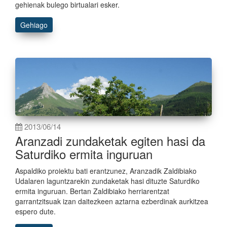
gehienak bulego birtualari esker.
Gehiago
2013/06/14
Aranzadi zundaketak egiten hasi da
Saturdiko ermita inguruan
Aspaldiko proiektu bati erantzunez, Aranzadik Zaldibiako
Udalaren laguntzarekin zundaketak hasi dituzte Saturdiko
ermita inguruan. Bertan Zaldibiako herriarentzat
garrantzitsuak izan daitezkeen aztarna ezberdinak aurkitzea
espero dute.