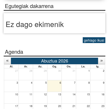
Egutegiak dakarrena
Ez dago ekimenik
gehiago ikusi
Agenda
Abuztua 2026
Al.
Ar.
Az.
Og.
Os.
La.
Ig.
27
28
29
30
31
1
2
3
4
5
6
7
8
9
10
11
12
13
14
15
16
17
18
19
20
21
22
23