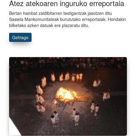
Atez atekoaren inguruko erreportaia
Bertan hainbat zaldibitarren testigantzak jasotzen ditu
Sasieta Mankomunitateak burututako erreportaiak. Hondakin
bilketako azken datuak ere plazaratu ditu.
Gehiago