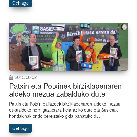
Gehiago
2013/06/02
Patxin eta Potxinek birziklapenaren
aldeko mezua zabalduko dute
Patxin eta Potxin pailazoek birziklapenaren aldeko mezua
eskualdeko herri guztietara helaraziko dute eta Sasietak
hondakinak ondo bereizteko gida banatuko du.
Gehiago