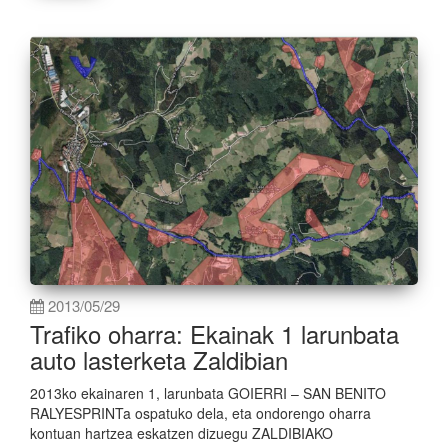
2013/05/29
Trafiko oharra: Ekainak 1 larunbata
auto lasterketa Zaldibian
2013ko ekainaren 1, larunbata GOIERRI – SAN BENITO
RALYESPRINTa ospatuko dela, eta ondorengo oharra
kontuan hartzea eskatzen dizuegu ZALDIBIAKO