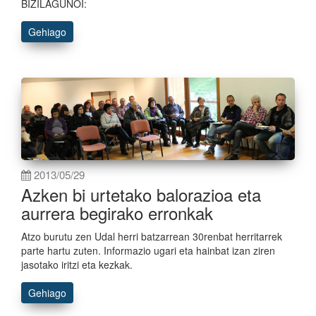
BIZILAGUNOI:
Gehiago
2013/05/29
Azken bi urtetako balorazioa eta
aurrera begirako erronkak
Atzo burutu zen Udal herri batzarrean 30renbat herritarrek
parte hartu zuten. Informazio ugari eta hainbat izan ziren
jasotako iritzi eta kezkak.
Gehiago