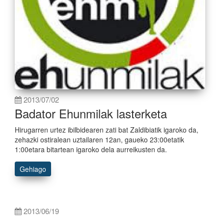
2013/07/02
Badator Ehunmilak lasterketa
Hirugarren urtez ibilbidearen zati bat Zaldibiatik igaroko da,
zehazki ostiralean uztailaren 12an, gaueko 23:00etatik
1:00etara bitartean igaroko dela aurreikusten da.
Gehiago
2013/06/19