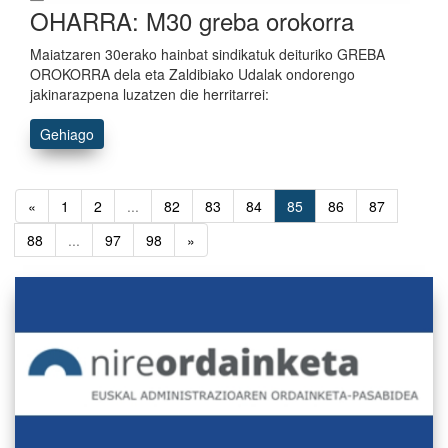
OHARRA: M30 greba orokorra
Maiatzaren 30erako hainbat sindikatuk deituriko GREBA
OROKORRA dela eta Zaldibiako Udalak ondorengo
jakinarazpena luzatzen die herritarrei:
Gehiago
«
1
2
...
82
83
84
85
86
87
88
...
97
98
»