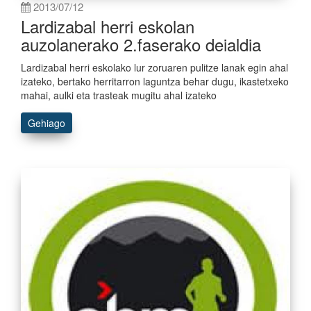
2013/07/12
Lardizabal herri eskolan
auzolanerako 2.faserako deialdia
Lardizabal herri eskolako lur zoruaren pulitze lanak egin ahal
izateko, bertako herritarron laguntza behar dugu, ikastetxeko
mahai, aulki eta trasteak mugitu ahal izateko
Gehiago