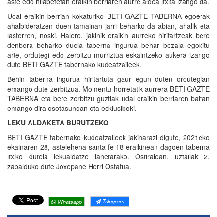
aste edo hilabetetan eraikin berriaren aurre aldea itxita izango da.
Udal eraikin berrian kokaturiko BETI GAZTE TABERNA egoerak
ahalbideratzen duen tamainan jarri beharko da abian, ahalik eta
lasterren, noski. Halere, jakinik eraikin aurreko hiritartzeak bere
denbora beharko duela taberna ingurua behar bezala egokitu
arte, ordutegi edo zerbitzu murriztua eskaintzeko aukera izango
dute BETI GAZTE tabernako kudeatzaileek.
Behin taberna ingurua hiritartuta gaur egun duten ordutegian
emango dute zerbitzua. Momentu horretatik aurrera BETI GAZTE
TABERNA eta bere zerbitzu guztiak udal eraikin berriaren baitan
emango dira osotasunean eta esklusiboki.
LEKU ALDAKETA BURUTZEKO
BETI GAZTE tabernako kudeatzaileek jakinarazi digute, 2021eko
ekainaren 28, astelehena santa fe 18 eraikinean dagoen taberna
itxiko dutela lekualdatze lanetarako. Ostiralean, uztailak 2,
zabalduko dute Joxepane Herri Ostatua.
Telegram
Whatsapp