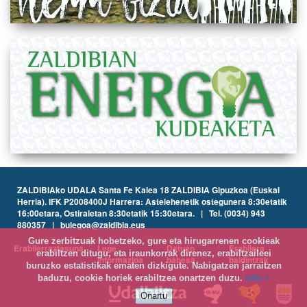
ZALDIBIAko UDALA Santa Fe Kalea 18 ZALDIBIA Gipuzkoa (Euskal
Herria). IFK P2008400J Harrera: Astelehenetik ostegunera 8:30etatik
16:00etara, Ostiraletan 8:30etatik 15:30etara. | Tel. (0034) 943
880357 | bulegoa@zaldibia.eus
Gure zerbitzuak hobetzeko, gure eta hirugarrenen cookieak
Erabilerraztasuna
Lege
Datuen
Erabilera
erabiltzen ditugu, eta iraunkorrak direnez, erabiltzaileei
informazioa
babesa
baldintzak
buruzko estatistikak ematen dizkigute. Nabigatzen jarraitzen
baduzu, cookie horiek erabiltzea onartzen duzu.
info +