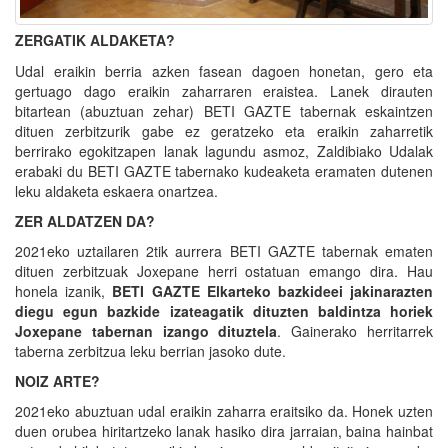
ZERGATIK ALDAKETA?
Udal eraikin berria azken fasean dagoen honetan, gero eta
gertuago dago eraikin zaharraren eraistea. Lanek dirauten
bitartean (abuztuan zehar) BETI GAZTE tabernak eskaintzen
dituen zerbitzurik gabe ez geratzeko eta eraikin zaharretik
berrirako egokitzapen lanak lagundu asmoz, Zaldibiako Udalak
erabaki du BETI GAZTE tabernako kudeaketa eramaten dutenen
leku aldaketa eskaera onartzea.
ZER ALDATZEN DA?
2021eko uztailaren 2tik aurrera BETI GAZTE tabernak ematen
dituen zerbitzuak Joxepane herri ostatuan emango dira. Hau
honela izanik,
BETI GAZTE Elkarteko bazkideei jakinarazten
diegu egun bazkide izateagatik dituzten baldintza horiek
Joxepane tabernan izango dituztela
. Gainerako herritarrek
taberna zerbitzua leku berrian jasoko dute.
NOIZ ARTE?
2021eko abuztuan udal eraikin zaharra eraitsiko da. Honek uzten
duen orubea hiritartzeko lanak hasiko dira jarraian, baina hainbat