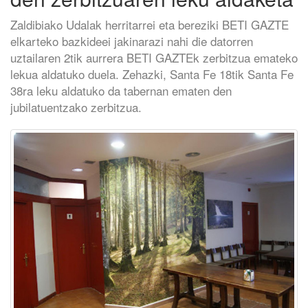
Zaldibiako Udalak herritarrei eta bereziki BETI GAZTE
elkarteko bazkideei jakinarazi nahi die datorren
uztailaren 2tik aurrera BETI GAZTEk zerbitzua emateko
lekua aldatuko duela. Zehazki, Santa Fe 18tik Santa Fe
38ra leku aldatuko da tabernan ematen den
jubilatuentzako zerbitzua.