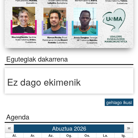
Egutegiak dakarrena
Ez dago ekimenik
gehiago ikusi
Agenda
Abuztua 2026
Al.
Ar.
Az.
Og.
Os.
La.
Ig.