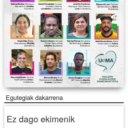
Egutegiak dakarrena
Ez dago ekimenik