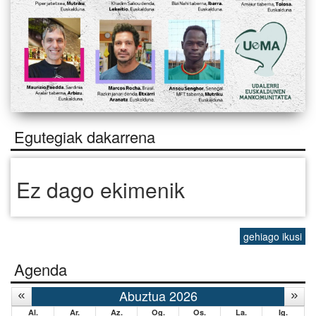
Egutegiak dakarrena
Ez dago ekimenik
gehiago ikusi
Agenda
Abuztua 2026
Al.
Ar.
Az.
Og.
Os.
La.
Ig.