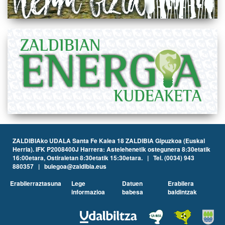
ZALDIBIAko UDALA Santa Fe Kalea 18 ZALDIBIA Gipuzkoa (Euskal
Herria). IFK P2008400J Harrera: Astelehenetik ostegunera 8:30etatik
16:00etara, Ostiraletan 8:30etatik 15:30etara. | Tel. (0034) 943
880357 | bulegoa@zaldibia.eus
Erabilerraztasuna
Lege
Datuen
Erabilera
informazioa
babesa
baldintzak