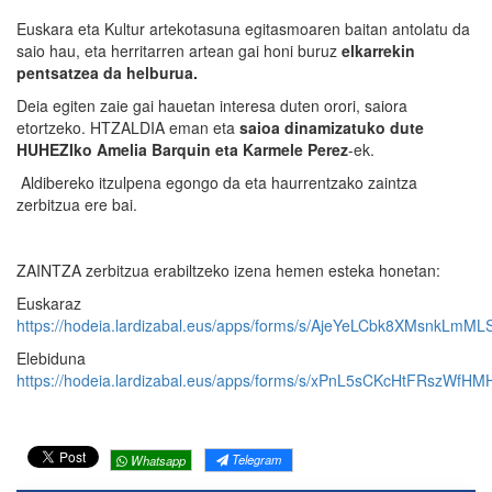
Euskara eta Kultur artekotasuna egitasmoaren baitan antolatu da
saio hau, eta herritarren artean gai honi buruz
elkarrekin
pentsatzea da helburua.
Deia egiten zaie gai hauetan interesa duten orori, saiora
etortzeko. HTZALDIA eman eta
saioa dinamizatuko dute
HUHEZIko Amelia Barquin eta Karmele Perez
-ek.
Aldibereko itzulpena egongo da eta haurrentzako zaintza
zerbitzua ere bai.
ZAINTZA zerbitzua erabiltzeko izena hemen esteka honetan:
Euskaraz
https://hodeia.lardizabal.eus/apps/forms/s/AjeYeLCbk8XMsnkLmM
Elebiduna
https://hodeia.lardizabal.eus/apps/forms/s/xPnL5sCKcHtFRszWfH
Telegram
Whatsapp