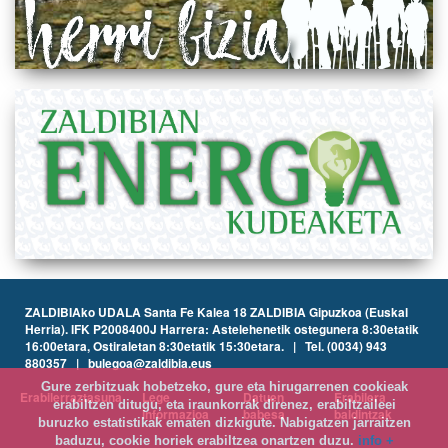
ZALDIBIAko UDALA Santa Fe Kalea 18 ZALDIBIA Gipuzkoa (Euskal
Herria). IFK P2008400J Harrera: Astelehenetik ostegunera 8:30etatik
16:00etara, Ostiraletan 8:30etatik 15:30etara. | Tel. (0034) 943
880357 | bulegoa@zaldibia.eus
Gure zerbitzuak hobetzeko, gure eta hirugarrenen cookieak
Erabilerraztasuna
Lege
Datuen
Erabilera
erabiltzen ditugu, eta iraunkorrak direnez, erabiltzaileei
informazioa
babesa
baldintzak
buruzko estatistikak ematen dizkigute. Nabigatzen jarraitzen
baduzu, cookie horiek erabiltzea onartzen duzu.
info +