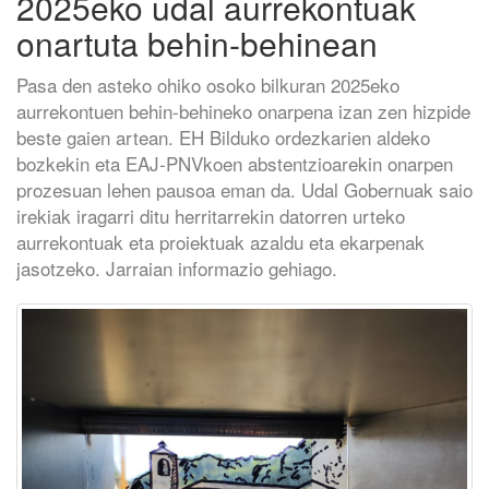
2025eko udal aurrekontuak
onartuta behin-behinean
Pasa den asteko ohiko osoko bilkuran 2025eko
aurrekontuen behin-behineko onarpena izan zen hizpide
beste gaien artean. EH Bilduko ordezkarien aldeko
bozkekin eta EAJ-PNVkoen abstentzioarekin onarpen
prozesuan lehen pausoa eman da. Udal Gobernuak saio
irekiak iragarri ditu herritarrekin datorren urteko
aurrekontuak eta proiektuak azaldu eta ekarpenak
jasotzeko. Jarraian informazio gehiago.