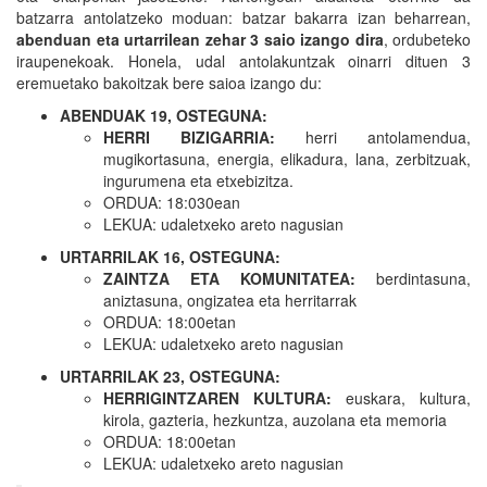
batzarra antolatzeko moduan: batzar bakarra izan beharrean,
abenduan eta urtarrilean zehar 3 saio izango dira
, ordubeteko
iraupenekoak. Honela, udal antolakuntzak oinarri dituen 3
eremuetako bakoitzak bere saioa izango du:
ABENDUAK 19, OSTEGUNA:
HERRI BIZIGARRIA:
herri antolamendua,
mugikortasuna, energia, elikadura, lana, zerbitzuak,
ingurumena eta etxebizitza.
ORDUA: 18:030ean
LEKUA: udaletxeko areto nagusian
URTARRILAK 16, OSTEGUNA:
ZAINTZA ETA KOMUNITATEA:
berdintasuna,
aniztasuna, ongizatea eta herritarrak
ORDUA: 18:00etan
LEKUA: udaletxeko areto nagusian
URTARRILAK 23, OSTEGUNA:
HERRIGINTZAREN KULTURA:
euskara, kultura,
kirola, gazteria, hezkuntza, auzolana eta memoria
ORDUA: 18:00etan
LEKUA: udaletxeko areto nagusian