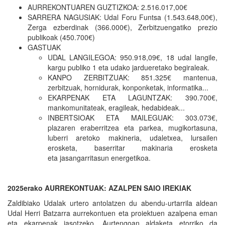
AURREKONTUAREN GUZTIZKOA: 2.516.017,00€
SARRERA NAGUSIAK: Udal Foru Funtsa (1.543.648,00€),
Zerga ezberdinak (366.000€), Zerbitzuengatiko prezio
publikoak (450.700€)
GASTUAK
UDAL LANGILEGOA: 950.918,09€, 18 udal langile,
kargu publiko 1 eta udako jardueretako begiraleak.
KANPO ZERBITZUAK: 851.325€ mantenua,
zerbitzuak, hornidurak, konponketak, informatika...
EKARPENAK ETA LAGUNTZAK: 390.700€,
mankomunitateak, eragileak, hedabideak...
INBERTSIOAK ETA MAILEGUAK: 303.073€,
plazaren eraberritzea eta parkea, mugikortasuna,
luberri aretoko makineria, udaletxea, lursailen
erosketa, baserritar makinaria erosketa
eta jasangarritasun energetikoa.
2025erako AURREKONTUAK: AZALPEN SAIO IREKIAK
Zaldibiako Udalak urtero antolatzen du abendu-urtarrila aldean
Udal Herri Batzarra aurrekontuen eta proiektuen azalpena eman
eta ekarpenak jasotzeko. Aurtengoan aldaketa etorriko da