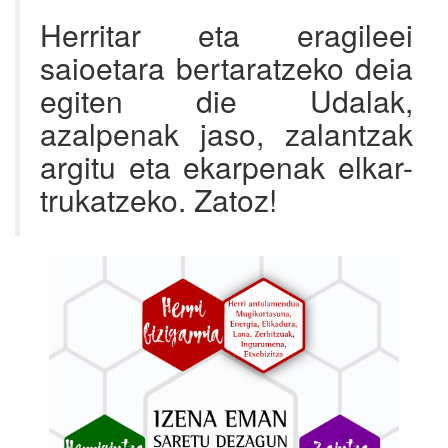
Herritar eta eragileei
saioetara bertaratzeko deia
egiten die Udalak,
azalpenak jaso, zalantzak
argitu eta ekarpenak elkar-
trukatzeko. Zatoz!