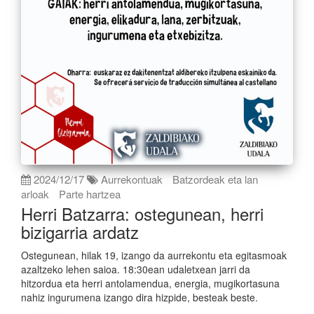
2024/12/17
Aurrekontuak
Batzordeak eta lan
arloak
Parte hartzea
Herri Batzarra: ostegunean, herri
bizigarria ardatz
Ostegunean, hilak 19, izango da aurrekontu eta egitasmoak
azaltzeko lehen saioa. 18:30ean udaletxean jarri da
hitzordua eta herri antolamendua, energia, mugikortasuna
nahiz ingurumena izango dira hizpide, besteak beste.