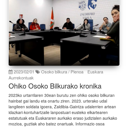
2023/02/01
Osoko bilkura / Plenoa
Euskara
Aurrekontuak
Ohiko Osoko Bilkurako kronika
2023ko urtarrilaren 30ean burutu zen ohiko osoko bilkuran
hainbat gai landu eta onartu ziren. 2023. urterako udal
langileen soldata igoera, Zaldibia-Gaintza udalerrien artean
idazkari-kontuhartzaile lanpostuari eusteko elkartearen
estatutuak eta Euskararen aurkako eraso judizialen aurkako
mozioa, guztiak aho batez onartuak. Informazio osoa