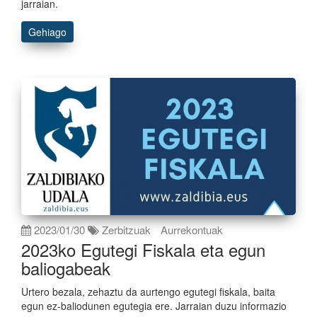
jarraian.
Gehiago
2023/01/30
Zerbitzuak
Aurrekontuak
2023ko Egutegi Fiskala eta egun
baliogabeak
Urtero bezala, zehaztu da aurtengo egutegi fiskala, baita
egun ez-baliodunen egutegia ere. Jarraian duzu informazio