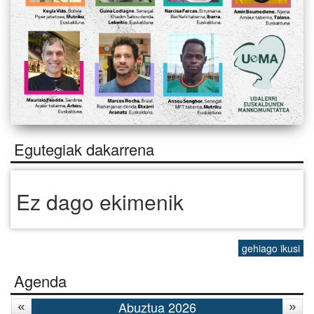
Egutegiak dakarrena
Ez dago ekimenik
gehiago ikusi
Agenda
Abuztua 2026