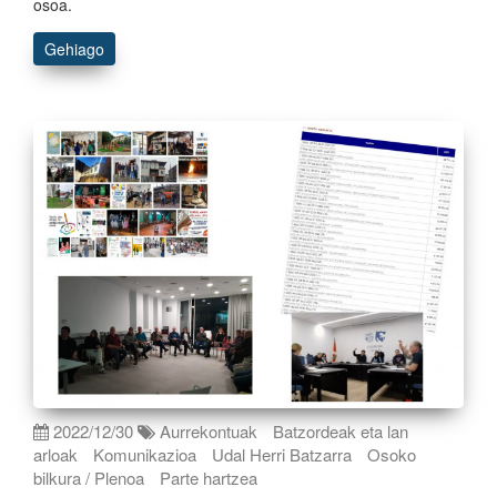
osoa.
Gehiago
2022/12/30
Aurrekontuak
Batzordeak eta lan
arloak
Komunikazioa
Udal Herri Batzarra
Osoko
bilkura / Plenoa
Parte hartzea