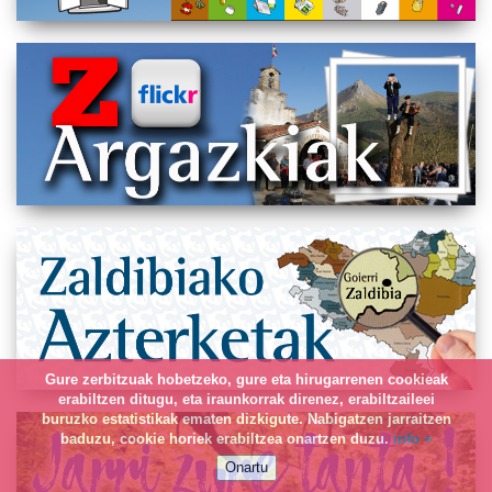
Gure zerbitzuak hobetzeko, gure eta hirugarrenen cookieak
erabiltzen ditugu, eta iraunkorrak direnez, erabiltzaileei
buruzko estatistikak ematen dizkigute. Nabigatzen jarraitzen
baduzu, cookie horiek erabiltzea onartzen duzu.
info +