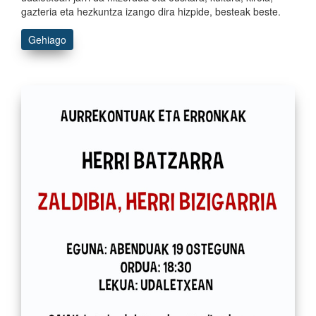
gazteria eta hezkuntza izango dira hizpide, besteak beste.
Gehiago