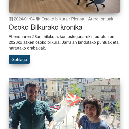
2024/01/04
Osoko bilkura / Plenoa
Aurrekontuak
Osoko Bilkurako kronika
Abenduaren 28an, hileko azken ostegunarekin burutu zen
2023ko azken osoko bilkura. Jarraian landutako puntuak eta
hartutako erabakiak.
Gehiago