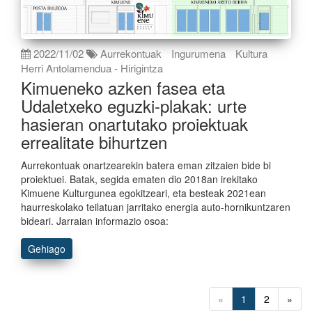
2022/11/02
Aurrekontuak
Ingurumena
Kultura
Herri Antolamendua - Hirigintza
Kimueneko azken fasea eta
Udaletxeko eguzki-plakak: urte
hasieran onartutako proiektuak
errealitate bihurtzen
Aurrekontuak onartzearekin batera eman zitzaien bide bi
proiektuei. Batak, segida ematen dio 2018an irekitako
Kimuene Kulturgunea egokitzeari, eta besteak 2021ean
haurreskolako teilatuan jarritako energia auto-hornikuntzaren
bideari. Jarraian informazio osoa:
Gehiago
«
1
2
»