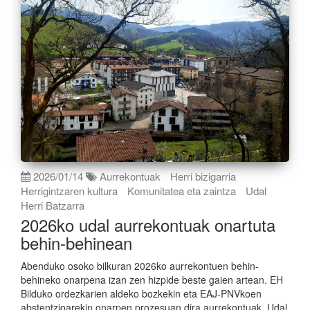
2026/01/14
Aurrekontuak
Herri bizigarria
Herrigintzaren kultura
Komunitatea eta zaintza
Udal
Herri Batzarra
2026ko udal aurrekontuak onartuta
behin-behinean
Abenduko osoko bilkuran 2026ko aurrekontuen behin-
behineko onarpena izan zen hizpide beste gaien artean. EH
Bilduko ordezkarien aldeko bozkekin eta EAJ-PNVkoen
abstentzioarekin onarpen prozesuan dira aurrekontuak. Udal