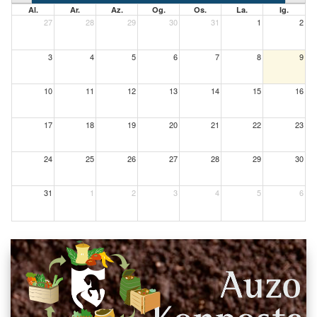
Al.
Ar.
Az.
Og.
Os.
La.
Ig.
27
28
29
30
31
1
2
3
4
5
6
7
8
9
10
11
12
13
14
15
16
17
18
19
20
21
22
23
24
25
26
27
28
29
30
31
1
2
3
4
5
6