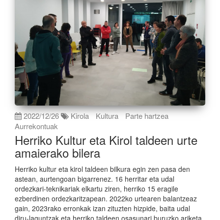
2022/12/26
Kirola
Kultura
Parte hartzea
Aurrekontuak
Herriko Kultur eta Kirol taldeen urte
amaierako bilera
Herriko kultur eta kirol taldeen bilkura egin zen pasa den
astean, aurtengoan bigarrenez. 16 herritar eta udal
ordezkari-teknikariak elkartu ziren, herriko 15 eragile
ezberdinen ordezkaritzapean. 2022ko urtearen balantzeaz
gain, 2023rako erronkak izan zituzten hizpide, baita udal
diru-laguntzak eta herriko taldeen osasunari buruzko ariketa