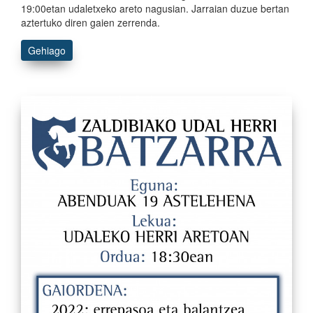
19:00etan udaletxeko areto nagusian. Jarraian duzue bertan
aztertuko diren gaien zerrenda.
Gehiago