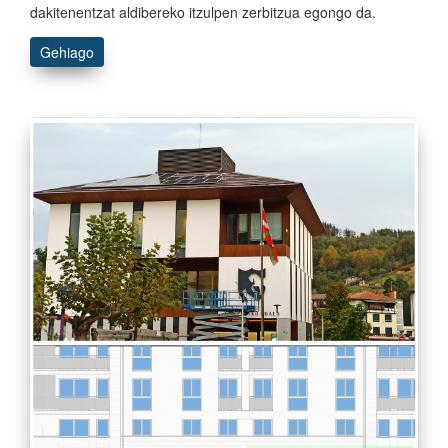
dakitenentzat aldibereko itzulpen zerbitzua egongo da.
Gehiago