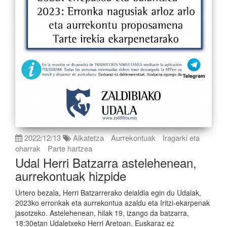
2022/12/13
Alkatetza
Aurrekontuak
Iragarki eta
oharrak
Parte hartzea
Udal Herri Batzarra astelehenean,
aurrekontuak hizpide
Urtero bezala, Herri Batzarrerako deialdia egin du Udalak,
2023ko erronkak eta aurrekontua azaldu eta Iritzi-ekarpenak
jasotzeko. Astelehenean, hilak 19, izango da batzarra,
18:30etan Udaletxeko Herri Aretoan. Euskaraz ez