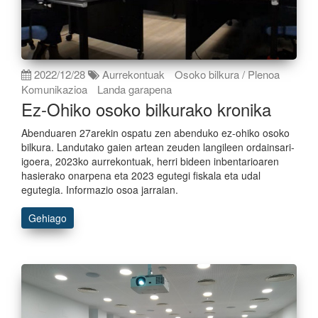
2022/12/28
Aurrekontuak
Osoko bilkura / Plenoa
Komunikazioa
Landa garapena
Ez-Ohiko osoko bilkurako kronika
Abenduaren 27arekin ospatu zen abenduko ez-ohiko osoko
bilkura. Landutako gaien artean zeuden langileen ordainsari-
igoera, 2023ko aurrekontuak, herri bideen inbentarioaren
hasierako onarpena eta 2023 egutegi fiskala eta udal
egutegia. Informazio osoa jarraian.
Gehiago