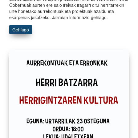
Gobernuak aurten ere saio irekiak iragarri ditu herritarrekin
urte honetako aurrekontuak eta proiektuak azaldu eta
ekarpenak jasotzeko. Jarraian informazio gehiago.
Gehiago