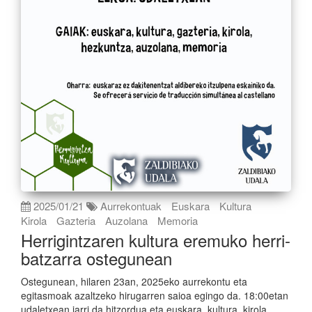
2025/01/21
Aurrekontuak
Euskara
Kultura
Kirola
Gazteria
Auzolana
Memoria
Herrigintzaren kultura eremuko herri-
batzarra ostegunean
Ostegunean, hilaren 23an, 2025eko aurrekontu eta
egitasmoak azaltzeko hirugarren saioa egingo da. 18:00etan
udaletxean jarri da hitzordua eta euskara, kultura, kirola,