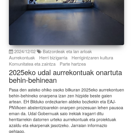
2024/12/02
Batzordeak eta lan arloak
Aurrekontuak
Herri bizigarria
Herrigintzaren kultura
Komunitatea eta zaintza
Parte hartzea
2025eko udal aurrekontuak onartuta
behin-behinean
Pasa den asteko ohiko osoko bilkuran 2025eko aurrekontuen
behin-behineko onarpena izan zen hizpide beste gaien
artean. EH Bilduko ordezkarien aldeko bozkekin eta EAJ-
PNVkoen abstentzioarekin onarpen prozesuan lehen pausoa
eman da. Udal Gobernuak saio irekiak iragarri ditu
herritarrekin datorren urteko aurrekontuak eta proiektuak
azaldu eta ekarpenak jasotzeko. Jarraian informazio
gehiago.