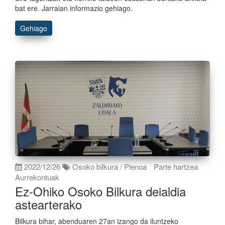
bat ere. Jarraian informazio gehiago.
Gehiago
2022/12/26
Osoko bilkura / Plenoa
Parte hartzea
Aurrekontuak
Ez-Ohiko Osoko Bilkura deialdia
astearterako
Bilkura bihar, abenduaren 27an izango da iluntzeko