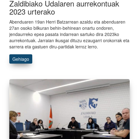
Zaldibiako Udalaren aurrekontuak
2023 urterako
Abenduaren 19an Herri Batzarrean azaldu eta abenduaren
27an osoko bilkuran behin-behinean onartu ondoren,
jendaurreko epea pasata indarrean sartuko dira 2023ko
aurrekontuak. Jarraian ikusgai dituzu ezaugarri orokorrak eta
sarrera eta gastuen diru-partidak lerroz lerro.
Gehiago