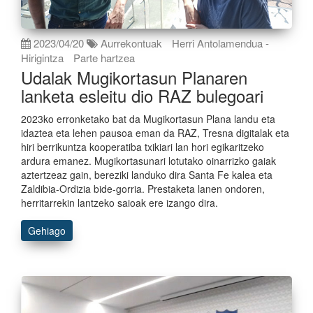
2023/04/20
Aurrekontuak
Herri Antolamendua -
Hirigintza
Parte hartzea
Udalak Mugikortasun Planaren
lanketa esleitu dio RAZ bulegoari
2023ko erronketako bat da Mugikortasun Plana landu eta
idaztea eta lehen pausoa eman da RAZ, Tresna digitalak eta
hiri berrikuntza kooperatiba txikiari lan hori egikaritzeko
ardura emanez. Mugikortasunari lotutako oinarrizko gaiak
aztertzeaz gain, bereziki landuko dira Santa Fe kalea eta
Zaldibia-Ordizia bide-gorria. Prestaketa lanen ondoren,
herritarrekin lantzeko saioak ere izango dira.
Gehiago