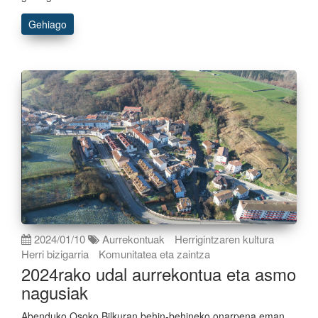
Gehiago
2024/01/10
Aurrekontuak
Herrigintzaren kultura
Herri bizigarria
Komunitatea eta zaintza
2024rako udal aurrekontua eta asmo
nagusiak
Abenduko Osoko Bilkuran behin-behineko onarpena eman