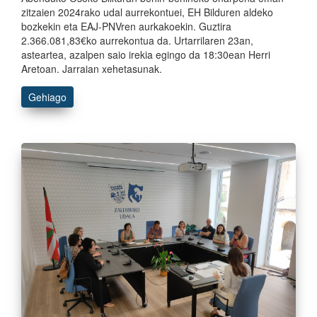
zitzaien 2024rako udal aurrekontuei, EH Bilduren aldeko
bozkekin eta EAJ-PNVren aurkakoekin. Guztira
2.366.081,83€ko aurrekontua da. Urtarrilaren 23an,
asteartea, azalpen saio irekia egingo da 18:30ean Herri
Aretoan. Jarraian xehetasunak.
Gehiago