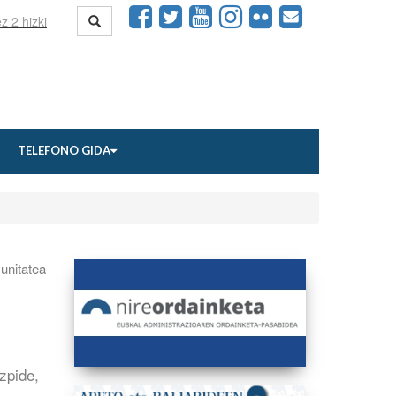
TELEFONO GIDA
nitatea
izpide,