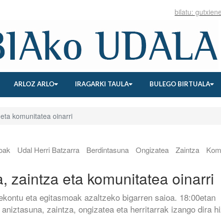
ARLOZ ARLO
IRAGARKI TAULA
BULEGO BIRTUALA
eta komunitatea oinarri
loak
Udal Herri Batzarra
Berdintasuna
Ongizatea
Zaintza
Komu
, zaintza eta komunitatea oinarri
ekontu eta egitasmoak azaltzeko bigarren saioa. 18:00etan
 aniztasuna, zaintza, ongizatea eta herritarrak izango dira h