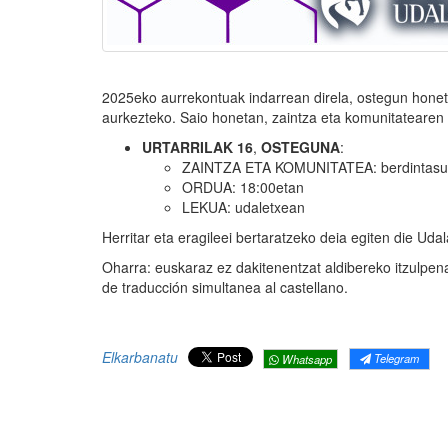
2025eko aurrekontuak indarrean direla, ostegun honet
aurkezteko. Saio honetan, zaintza eta komunitatearen
URTARRILAK
16
,
OSTEGUNA
:
ZAINTZA ETA KOMUNITATEA: berdintasuna,
ORDUA: 18:00etan
LEKUA: udaletxean
Herritar eta eragileei bertaratzeko deia egiten die Uda
Oharra: euskaraz ez dakitenentzat aldibereko itzulpen
de traducción simultanea al castellano.
Elkarbanatu
Telegram
Whatsapp