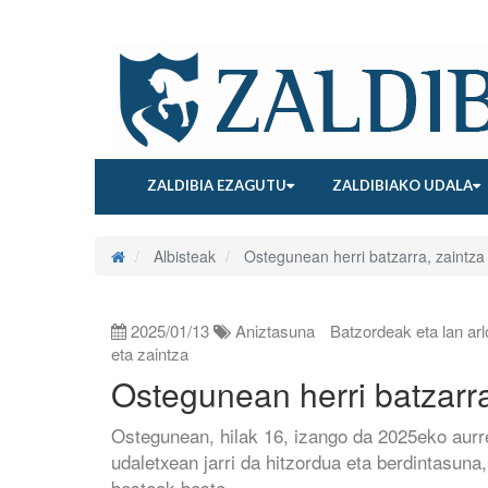
ZALDIBIA EZAGUTU
ZALDIBIAKO UDALA
Albisteak
Ostegunean herri batzarra, zaintza 
2025/01/13
Aniztasuna
Batzordeak eta lan ar
eta zaintza
Ostegunean herri batzarra
Ostegunean, hilak 16, izango da 2025eko aurr
udaletxean jarri da hitzordua eta berdintasuna,
besteak beste.