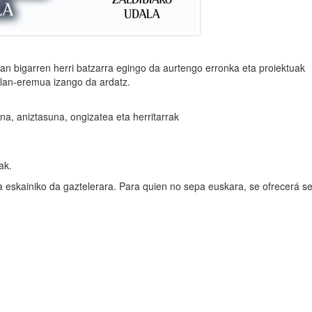
an bigarren herri batzarra egingo da aurtengo erronka eta proiektuak
 lan-eremua izango da ardatz.
 aniztasuna, ongizatea eta herritarrak
lak.
a eskainiko da gaztelerara. Para quien no sepa euskara, se ofrecerá se