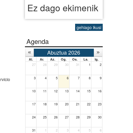
Ez dago ekimenik
gehiago ikusi
Agenda
Abuztua 2026
Al.
Ar.
Az.
Og.
Os.
La.
Ig.
27
28
29
30
31
1
2
3
4
5
6
7
8
9
rvicio
10
11
12
13
14
15
16
17
18
19
20
21
22
23
24
25
26
27
28
29
30
31
1
2
3
4
5
6