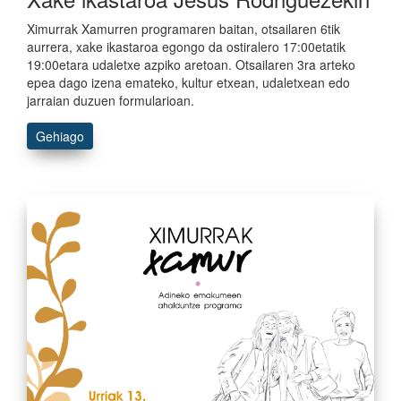
Ximurrak Xamurren programaren baitan, otsailaren 6tik
aurrera, xake ikastaroa egongo da ostiralero 17:00etatik
19:00etara udaletxe azpiko aretoan. Otsailaren 3ra arteko
epea dago izena emateko, kultur etxean, udaletxean edo
jarraian duzuen formularioan.
Gehiago