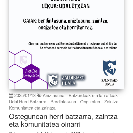
2025/01/13
Aniztasuna
Batzordeak eta lan arloak
Udal Herri Batzarra
Berdintasuna
Ongizatea
Zaintza
Komunitatea eta zaintza
Ostegunean herri batzarra, zaintza
eta komunitatea oinarri