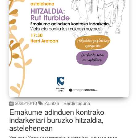
2025/10/10
Zaintza
Berdintasuna
Emakume adinduen kontrako
indarkeriari buruzko hitzaldia,
astelehenean