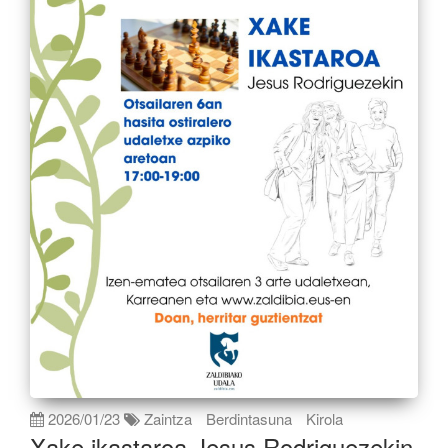
2026/01/23
Zaintza
Berdintasuna
Kirola
Xake ikastaroa Jesus Rodriguezekin