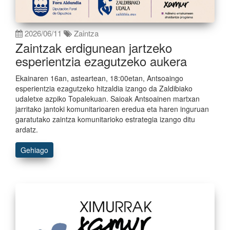
2026/06/11
Zaintza
Zaintzak erdigunean jartzeko
esperientzia ezagutzeko aukera
Ekainaren 16an, asteartean, 18:00etan, Antsoaingo
esperientzia ezagutzeko hitzaldia izango da Zaldibiako
udaletxe azpiko Topalekuan. Saioak Antsoainen martxan
jarritako jantoki komunitarioaren eredua eta haren inguruan
garatutako zaintza komunitarioko estrategia izango ditu
ardatz.
Gehiago