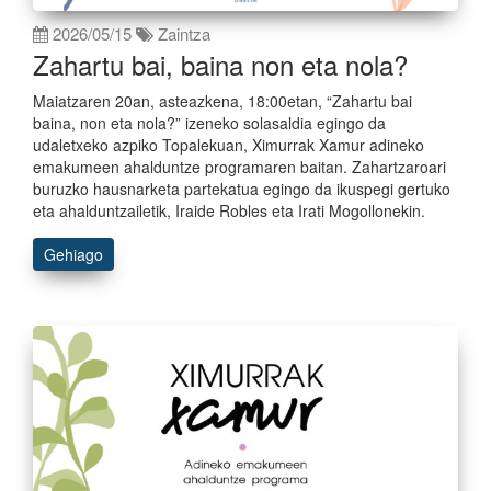
2026/05/15
Zaintza
Zahartu bai, baina non eta nola?
Maiatzaren 20an, asteazkena, 18:00etan, “Zahartu bai
baina, non eta nola?” izeneko solasaldia egingo da
udaletxeko azpiko Topalekuan, Ximurrak Xamur adineko
emakumeen ahalduntze programaren baitan. Zahartzaroari
buruzko hausnarketa partekatua egingo da ikuspegi gertuko
eta ahalduntzailetik, Iraide Robles eta Irati Mogollonekin.
Gehiago