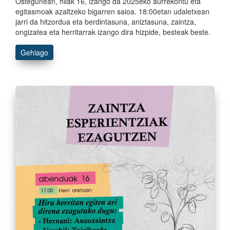
Ostegunean, hilak 16, izango da 2025eko aurrekontu eta
egitasmoak azaltzeko bigarren saioa. 18:00etan udaletxean
jarri da hitzordua eta berdintasuna, aniztasuna, zaintza,
ongizatea eta herritarrak izango dira hizpide, besteak beste.
Gehiago