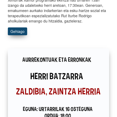
Ximurrak Xamur programako ekintza hau urriaren 13an
izango da udaletxeko herri aretoan, 17:30ean. Generoan,
emakumeen aurkako indarkerian eta esku-hartze sozial eta
terapeutikoan espezializatutako Rut Iturbe Rodrigo
aholkulariak emango du hitzaldia, gazteleraz.
Gehiago