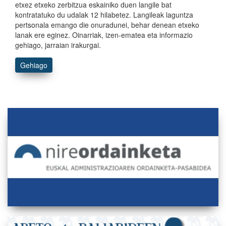
etxez etxeko zerbitzua eskainiko duen langile bat
kontratatuko du udalak 12 hilabetez. Langileak laguntza
pertsonala emango die onuradunei, behar denean etxeko
lanak ere eginez. Oinarriak, izen-ematea eta informazio
gehiago, jarraian irakurgai.
Gehiago