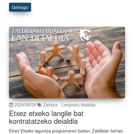
Gehiago
2024/09/24
Zaintza
Lanpostu deialdia
Etxez etxeko langile bat
kontratatzeko deialdia
Etxez Etxeko laguntza programaren baitan, Zaldibian bertan