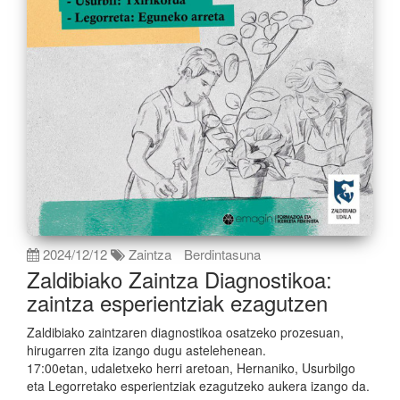
2024/12/12
Zaintza
Berdintasuna
Zaldibiako Zaintza Diagnostikoa:
zaintza esperientziak ezagutzen
Zaldibiako zaintzaren diagnostikoa osatzeko prozesuan,
hirugarren zita izango dugu astelehenean.
17:00etan, udaletxeko herri aretoan, Hernaniko, Usurbilgo
eta Legorretako esperientziak ezagutzeko aukera izango da.