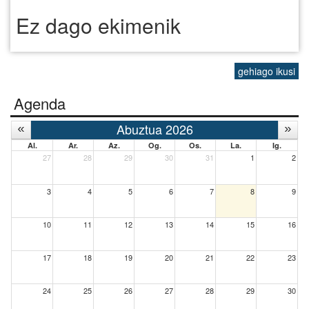
Ez dago ekimenik
gehiago ikusi
Agenda
Abuztua 2026
Al.
Ar.
Az.
Og.
Os.
La.
Ig.
27
28
29
30
31
1
2
3
4
5
6
7
8
9
10
11
12
13
14
15
16
17
18
19
20
21
22
23
24
25
26
27
28
29
30