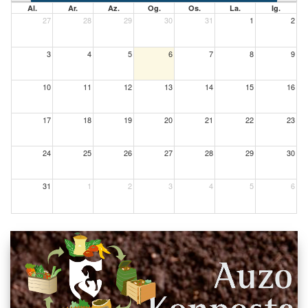
Al.
Ar.
Az.
Og.
Os.
La.
Ig.
27
28
29
30
31
1
2
3
4
5
6
7
8
9
10
11
12
13
14
15
16
17
18
19
20
21
22
23
24
25
26
27
28
29
30
31
1
2
3
4
5
6