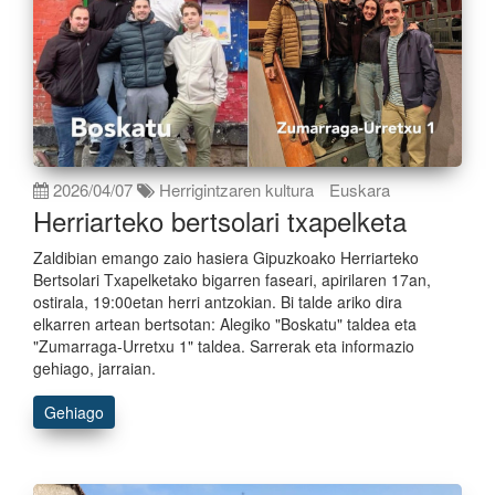
2026/04/07
Herrigintzaren kultura
Euskara
Herriarteko bertsolari txapelketa
Zaldibian emango zaio hasiera Gipuzkoako Herriarteko
Bertsolari Txapelketako bigarren faseari, apirilaren 17an,
ostirala, 19:00etan herri antzokian. Bi talde ariko dira
elkarren artean bertsotan: Alegiko "Boskatu" taldea eta
"Zumarraga-Urretxu 1" taldea. Sarrerak eta informazio
gehiago, jarraian.
Gehiago