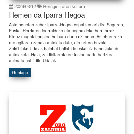
2026/03/12
Herrigintzaren kultura
Hemen da Iparra Hegoa
Aste honetan zehar Iparra-Hegoa ospatzen ari dira Seguran,
Euskal Herriaren iparraldeko eta hegoaldeko herritarrak
bilduz mugak haustea helburu duen ekimena. Astebururako
ere egitarau zabala antolatu dute, eta urtero bezala
Zaldibiako Udalak hainbat baliabide eskainiz babestuko du
antolaketa. Hala, zaldibitarrak ere festan parte hartzera
animatu nahi ditu Udalak.
Gehiago