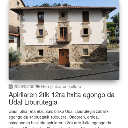
2026/03/30
Herrigintzaren kultura
Apirilaren 2tik 12ra itxita egongo da
Udal Liburutegia
Gaur, bihar eta etzi, Zaldibiako Udal Liburutegia zabalik
egongo da 14:00etatik 18:30era. Ondoren, ordea,
ostegunean hasi eta apirilaren 12ra arte itxita egongo da.