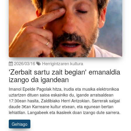
2026/03/16
Herrigintzaren kultura
'Zerbait sartu zait begian' emanaldia
izango da igandean
Imanol Epelde Pagolak hitza, irudia eta musika elektronikoa
uztartzen dituen saioa eskainiko du, igande arratsaldean
17:30ean hasita, Zaldibiako Herri Antzokian. Sarrerak salgai
daude 3€an Karreane kultur etxean, eta egunean bertan
lehiatilan. Langabeek eta ikasleek doan izango dute sarrera.
Gehiago