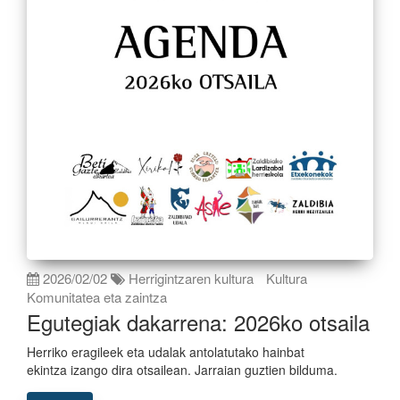
2026/02/02
Herrigintzaren kultura
Kultura
Komunitatea eta zaintza
Egutegiak dakarrena: 2026ko otsaila
Herriko eragileek eta udalak antolatutako hainbat
ekintza izango dira otsailean. Jarraian guztien bilduma.