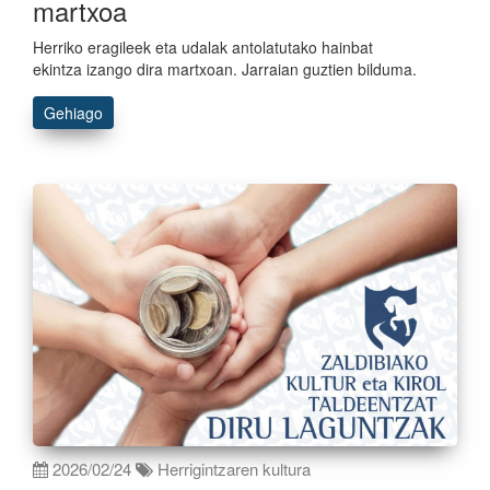
martxoa
Herriko eragileek eta udalak antolatutako hainbat
ekintza izango dira martxoan. Jarraian guztien bilduma.
Gehiago
2026/02/24
Herrigintzaren kultura