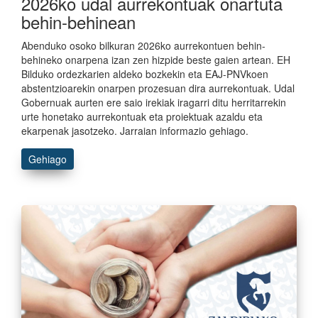
2026ko udal aurrekontuak onartuta
behin-behinean
Abenduko osoko bilkuran 2026ko aurrekontuen behin-
behineko onarpena izan zen hizpide beste gaien artean. EH
Bilduko ordezkarien aldeko bozkekin eta EAJ-PNVkoen
abstentzioarekin onarpen prozesuan dira aurrekontuak. Udal
Gobernuak aurten ere saio irekiak iragarri ditu herritarrekin
urte honetako aurrekontuak eta proiektuak azaldu eta
ekarpenak jasotzeko. Jarraian informazio gehiago.
Gehiago