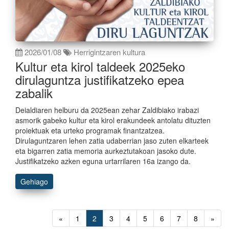
2026/01/08
Herrigintzaren kultura
Kultur eta kirol taldeek 2025eko
dirulaguntza justifikatzeko epea
zabalik
Deialdiaren helburu da 2025ean zehar Zaldibiako irabazi
asmorik gabeko kultur eta kirol erakundeek antolatu dituzten
proiektuak eta urteko programak finantzatzea.
Dirulaguntzaren lehen zatia udaberrian jaso zuten elkarteek
eta bigarren zatia memoria aurkeztutakoan jasoko dute.
Justifikatzeko azken eguna urtarrilaren 16a izango da.
Gehiago
«
1
2
3
4
5
6
7
8
»