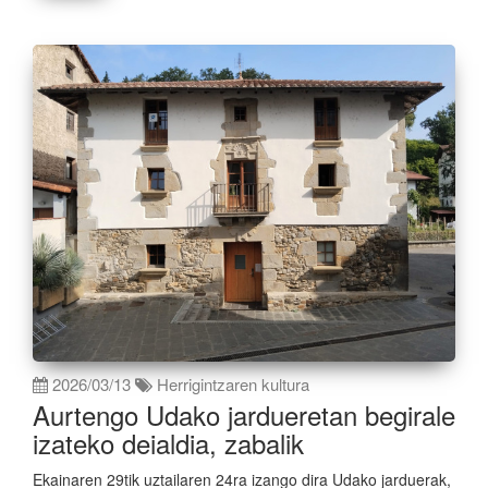
2026/03/13
Herrigintzaren kultura
Aurtengo Udako jardueretan begirale
izateko deialdia, zabalik
Ekainaren 29tik uztailaren 24ra izango dira Udako jarduerak,