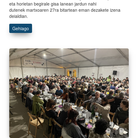
eta horietan begirale gisa lanean jardun nahi
dutenek martxoaren 27ra bitartean eman dezakete izena
deialdian.
Gehiago