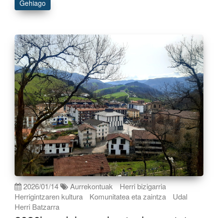
Gehiago
2026/01/14
Aurrekontuak
Herri bizigarria
Herrigintzaren kultura
Komunitatea eta zaintza
Udal
Herri Batzarra