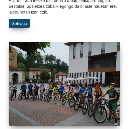
Hilaren 13an irekiko ditu berriro ateak, ohiko ordutegian.
Bestalde, udaletxea zabalik egongo da bi aste hauetan ere,
jaiegunetan izan ezik.
Gehiago