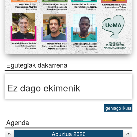
Egutegiak dakarrena
Ez dago ekimenik
gehiago ikusi
Agenda
Abuztua 2026