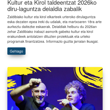
Kultur eta Kirol taldeentzat 2026ko
diru-laguntza deialdia zabalik
Zaldibiako kultur eta kirol elkarteek urteroko dirulaguntza
eska dezaten epea ireki du udalak, eta martxoaren 18ra arte
aurkeztu daitezke eskaerak. Deialdiak helburu du 2026an
zehar Zaldibiako irabazi asmorik gabeko kultur eta kirol
erakundeek antolatzen dituzten proiektuak eta urteko
programak finantzatzea. Informazio guztia jarraian ikusgai.
Gehiago