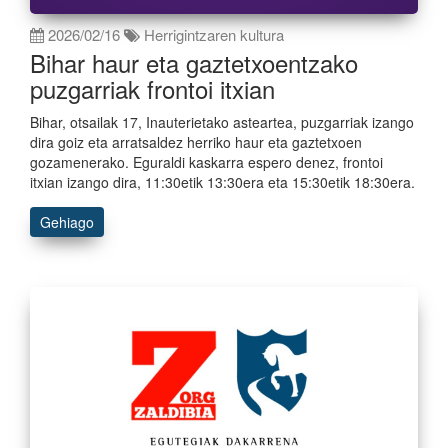
2026/02/16
Herrigintzaren kultura
Bihar haur eta gaztetxoentzako
puzgarriak frontoi itxian
Bihar, otsailak 17, Inauterietako asteartea, puzgarriak izango
dira goiz eta arratsaldez herriko haur eta gaztetxoen
gozamenerako. Eguraldi kaskarra espero denez, frontoi
itxian izango dira, 11:30etik 13:30era eta 15:30etik 18:30era.
Gehiago