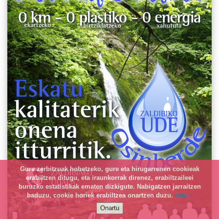
Gure zerbitzuak hobetzeko, gure eta hirugarrenen cookieak
erabiltzen ditugu, eta iraunkorrak direnez, erabiltzaileei
buruzko estatistikak ematen dizkigute. Nabigatzen jarraitzen
baduzu, cookie horiek erabiltzea onartzen duzu.
info +