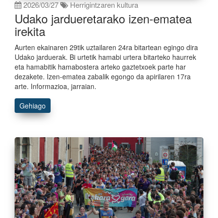
2026/03/27
Herrigintzaren kultura
Udako jardueretarako izen-ematea
irekita
Aurten ekainaren 29tik uztailaren 24ra bitartean egingo dira
Udako jarduerak. Bi urtetik hamabi urtera bitarteko haurrek
eta hamabitik hamabostera arteko gaztetxoek parte har
dezakete. Izen-ematea zabalik egongo da apirilaren 17ra
arte. Informazioa, jarraian.
Gehiago