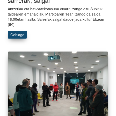
sarrerak, salgai
Antzerkia eta bat-batekotasuna oinarri izango ditu Supituki
taldearen emanaldiak. Martxoaren 1ean izango da saioa,
18:00etan hasita. Sarrerak salgai daude jada kultur Etxean
(5€).
Gehiago