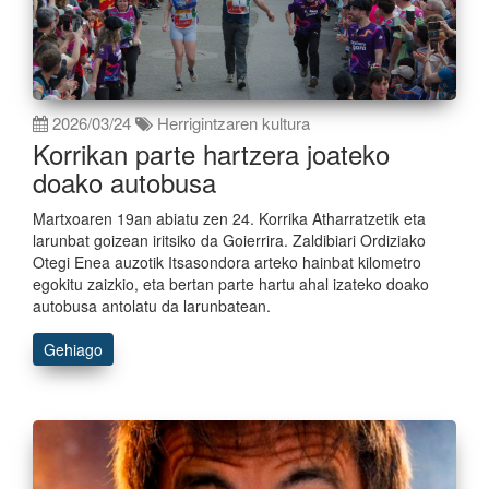
2026/03/24
Herrigintzaren kultura
Korrikan parte hartzera joateko
doako autobusa
Martxoaren 19an abiatu zen 24. Korrika Atharratzetik eta
larunbat goizean iritsiko da Goierrira. Zaldibiari Ordiziako
Otegi Enea auzotik Itsasondora arteko hainbat kilometro
egokitu zaizkio, eta bertan parte hartu ahal izateko doako
autobusa antolatu da larunbatean.
Gehiago