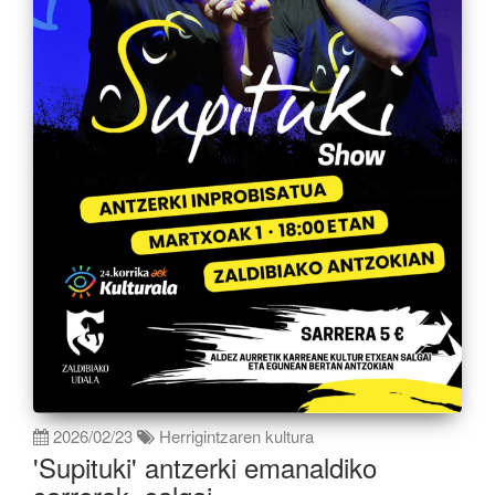
2026/02/23
Herrigintzaren kultura
'Supituki' antzerki emanaldiko