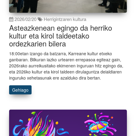
2026/02/20
Herrigintzaren kultura
Asteazkenean egingo da herriko
kultur eta kirol taldeetako
ordezkarien bilera
18:00etan izango da batzarra, Karreane kultur etxeko
ganbaran. Bilkuran iazko urtearen errepasoa egiteaz gain,
2026rako aurreikusitako ekimenen inguruan hitz egingo da,
eta 2026ko kultur eta kirol taldeen dirulaguntza deialdiaren
inguruko xehetasunak ere azalduko dira bertan.
Gehiago