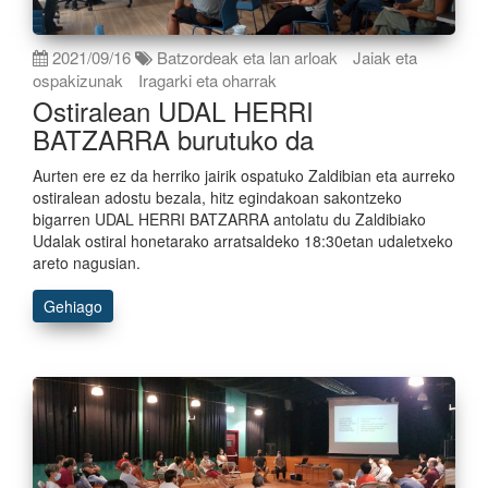
2021/09/16
Batzordeak eta lan arloak
Jaiak eta
ospakizunak
Iragarki eta oharrak
Ostiralean UDAL HERRI
BATZARRA burutuko da
Aurten ere ez da herriko jairik ospatuko Zaldibian eta aurreko
ostiralean adostu bezala, hitz egindakoan sakontzeko
bigarren UDAL HERRI BATZARRA antolatu du Zaldibiako
Udalak ostiral honetarako arratsaldeko 18:30etan udaletxeko
areto nagusian.
Gehiago