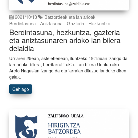
2021/10/13
Batzordeak eta lan arloak
Berdintasuna
Aniztasuna
Gazteria
Hezkuntza
Berdintasuna, hezkuntza, gazteria
eta aniztasunaren arloko lan bilera
deialdia
Urriaren 25ean, astelehenean, iluntzeko 19:15ean izango da
lan-arloko bilera, herritarrei irekia. Lan bilera Udaletxeko
Areto Nagusian izango da eta jarraian dituzue landuko diren
gaiak.
Gehiago