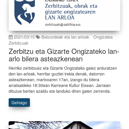
2021/03/15
Batzordeak eta lan arloak
Ongizatea
Zerbitzuak
Zerbitzu eta Gizarte Ongizateko lan-
arlo bilera asteazkenean
Herriko zerbitzuez eta Gizarte Ongizateko gaiez arduratzen
den lan-arloak, herritar guztiei irekia denak, datorren
asteazkenean, martxoaren 17an, izango du bilera
arratsaldeko 18:30ean Karreane Kultur Etxean. Jarraian
dituzue bertan azaldu eta landuko diren gaien zerrenda.
Gehiago