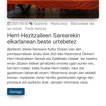
2021/04/30
Gazteria
Hezkuntza
Batzordeak eta
lan arloak
Parte hartzea
Herri-Hezitzaileen Sarearekin
elkarlanean beste urtebetez
Apirilaren 30ean Karreane Kultur Etxean izan den
prentsaurrekoan sinatu dute 2021eko hitzarmena Oinherri
Herri Hezitzaileen Sareak eta Zaldibiako Udalak. Iaz hasiera
eman zitzaion bideari jarraitzeko erronka ugari aurten ere,
bai herri mailan, baita Euskal Herri mailan, haur eta
gaztetxoen beharrak oinarri. Hitzarmena sinatu den ekitaldi
berean, maiatzean zehar herriko gaztetxoekin egingo den
prozesua ere aurkeztu dute. Jarraian informazio osoa.
Gehiago