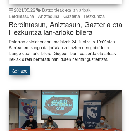
2021/05/22
Batzordeak eta lan arloak
Berdintasuna
Aniztasuna
Gazteria
Hezkuntza
Berdintasun, Aniztasun, Gazteria eta
Hezkuntza lan-arloko bilera
Datorren astelehenean, maiatzak 24, iluntzeko 19:00etan
Karreanen izango da jarraian zehazten den gaiordena
izango duen arlo-bilera. Gogoan izan, batzorde eta arloak
irekiak direla bertaratu nahi duten herritar guztientzat.
Gehiago