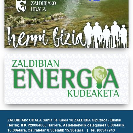
ZALDIBIAko UDALA Santa Fe Kalea 18 ZALDIBIA Gipuzkoa (Euskal
Herria). IFK P2008400J Harrera: Astelehenetik ostegunera 8:30etatik
16:00etara, Ostiraletan 8:30etatik 15:30etara. | Tel. (0034) 943