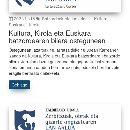
2021/11/15
Batzordeak eta lan arloak
Kultura
Euskara
Kirola
Kultura, Kirola eta Euskara
batzordearen bilera ostegunean
Ostegunean, azaroak 18, arratsaldeko 18:30ean Karreanen
izango da Kultura, Kirola eta Euskara batzordearen batzorde
bilera. Jarraian duzue gaiordena eta gogoratu, batzordean
izena emanda dauden herritarrez gain, edozein herritar zein
eragile bertaratu daitekeela.
Gehiago