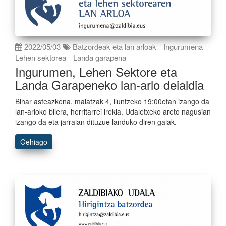
2022/05/03
Batzordeak eta lan arloak
Ingurumena
Lehen sektorea
Landa garapena
Ingurumen, Lehen Sektore eta
Landa Garapeneko lan-arlo deialdia
Bihar asteazkena, maiatzak 4, iluntzeko 19:00etan izango da
lan-arloko bilera, herritarrei irekia. Udaletxeko areto nagusian
izango da eta jarraian dituzue landuko diren gaiak.
Gehiago