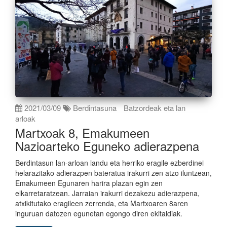
2021/03/09
Berdintasuna
Batzordeak eta lan
arloak
Martxoak 8, Emakumeen
Nazioarteko Eguneko adierazpena
Berdintasun lan-arloan landu eta herriko eragile ezberdinei
helarazitako adierazpen bateratua irakurri zen atzo iluntzean,
Emakumeen Egunaren harira plazan egin zen
elkarretaratzean. Jarraian irakurri dezakezu adierazpena,
atxikitutako eragileen zerrenda, eta Martxoaren 8aren
inguruan datozen egunetan egongo diren ekitaldiak.