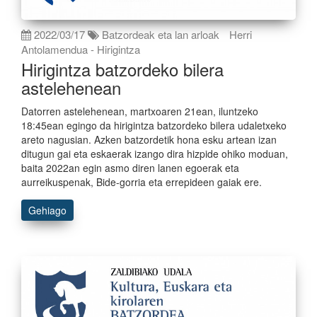
2022/03/17
Batzordeak eta lan arloak
Herri
Antolamendua - Hirigintza
Hirigintza batzordeko bilera
astelehenean
Datorren astelehenean, martxoaren 21ean, iluntzeko
18:45ean egingo da hirigintza batzordeko bilera udaletxeko
areto nagusian. Azken batzordetik hona esku artean izan
ditugun gai eta eskaerak izango dira hizpide ohiko moduan,
baita 2022an egin asmo diren lanen egoerak eta
aurreikuspenak, Bide-gorria eta errepideen gaiak ere.
Gehiago