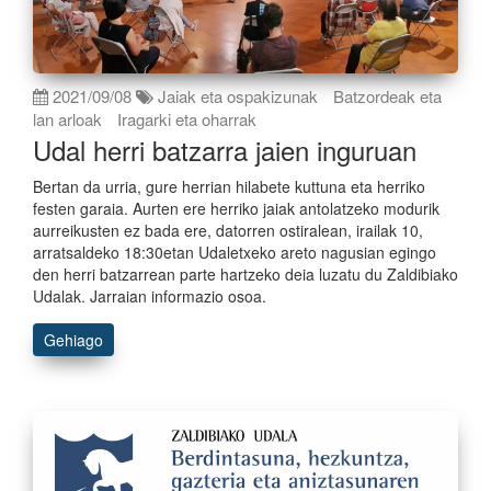
2021/09/08
Jaiak eta ospakizunak
Batzordeak eta
lan arloak
Iragarki eta oharrak
Udal herri batzarra jaien inguruan
Bertan da urria, gure herrian hilabete kuttuna eta herriko
festen garaia. Aurten ere herriko jaiak antolatzeko modurik
aurreikusten ez bada ere, datorren ostiralean, irailak 10,
arratsaldeko 18:30etan Udaletxeko areto nagusian egingo
den herri batzarrean parte hartzeko deia luzatu du Zaldibiako
Udalak. Jarraian informazio osoa.
Gehiago