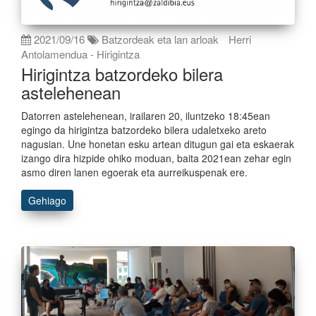
2021/09/16
Batzordeak eta lan arloak
Herri
Antolamendua - Hirigintza
Hirigintza batzordeko bilera
astelehenean
Datorren astelehenean, irailaren 20, iluntzeko 18:45ean
egingo da hirigintza batzordeko bilera udaletxeko areto
nagusian. Une honetan esku artean ditugun gai eta eskaerak
izango dira hizpide ohiko moduan, baita 2021ean zehar egin
asmo diren lanen egoerak eta aurreikuspenak ere.
Gehiago