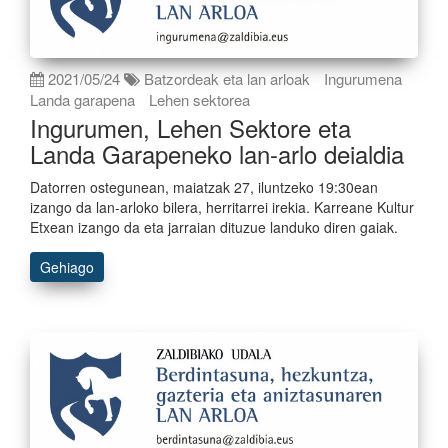
2021/05/24
Batzordeak eta lan arloak
Ingurumena
Landa garapena
Lehen sektorea
Ingurumen, Lehen Sektore eta
Landa Garapeneko lan-arlo deialdia
Datorren ostegunean, maiatzak 27, iluntzeko 19:30ean
izango da lan-arloko bilera, herritarrei irekia. Karreane Kultur
Etxean izango da eta jarraian dituzue landuko diren gaiak.
Gehiago