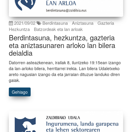
2021/09/02
Berdintasuna
Aniztasuna
Gazteria
Hezkuntza
Batzordeak eta lan arloak
Berdintasuna, hezkuntza, gazteria
eta aniztasunaren arloko lan bilera
deialdia
Datorren asteazkenean, irailak 8, iluntzeko 19:15ean izango
da lan-arloko bilera, herritarrei irekia. Lan bilera Udaletxeko
areto nagusian izango da eta jarraian dituzue landuko diren
gaiak.
Gehiago