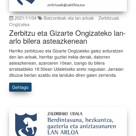
2021/11/04
Batzordeak eta lan arloak
Zerbitzuak
Ongizatea
Zerbitzu eta Gizarte Ongizateko lan-
arlo bilera asteazkenean
Herriko zerbitzuez eta Gizarte Ongizateko gaiez arduratzen
den lan-arloak, herritar guztiei irekia denak, datorren
asteazkenean, azaroaren 10ean, izango du bilera
arratsaldeko 18:30ean Udaletxeko areto nagusian. Jarraian
dituzue bertan azaldu eta landuko diren gaien zerrenda.
Gehiago