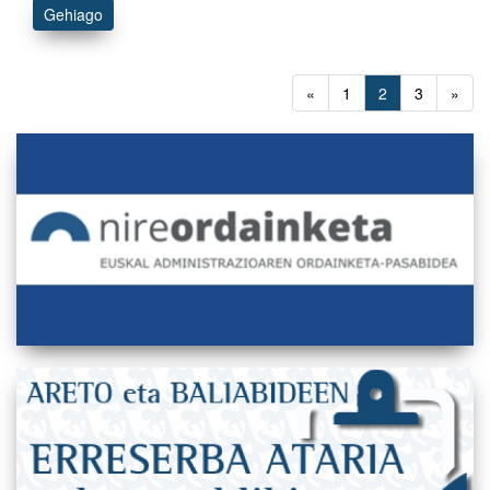
Gehiago
«
1
2
3
»