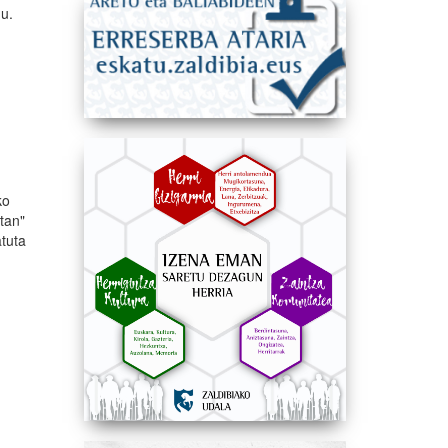
gu.
ko
etan"
atuta
k