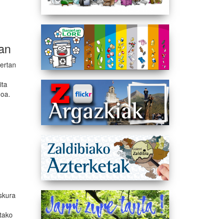
zan
ertan
ita
noa.
eskura
utako