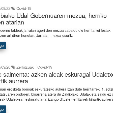
/09/22
Covid-19
ibiako Udal Gobernuaren mezua, herriko
en atarian
bernu taldeak jarraian ageri den mezua zabaldu die herritarrei festak
tzen ari diren honetan. Jarraian mezua osorik:
ago
/09/20
Zerbitzuak
Covid-19
 salmenta: azken aleak eskuragai Udalet
rtik aurrera
uan erosketa bonoak eskuratzeko aukera izan dute herritarrek. 1. ediz
tatsuaren ondoren, bigarrena atera du Zaldibiako Udalak eta saldu ez 
eak Udaletxean eskuratu ahal izango dituzte herritarrek bihartik aurrer
ago