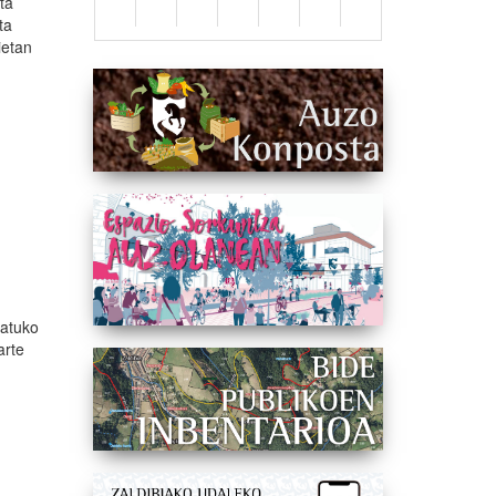
eta
ta
ietan
natuko
arte