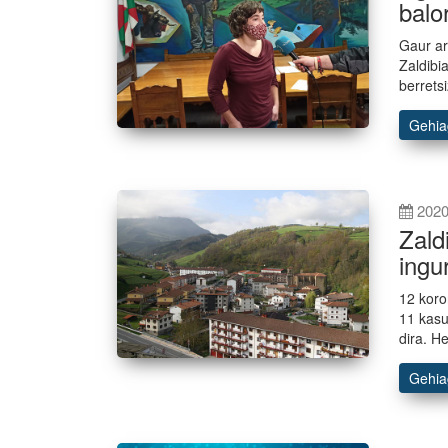
balo
Gaur ar
Zaldibi
berretsi
Gehi
2020
Zald
ingu
12 koro
11 kasu
dira. H
Gehi