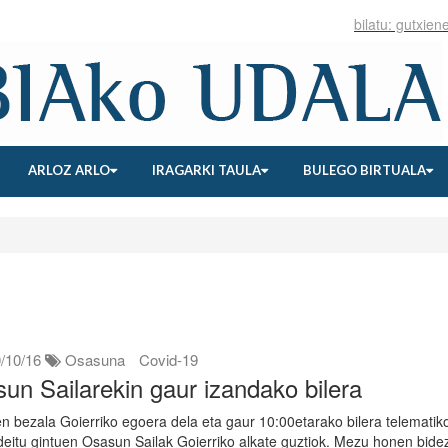
ARLOZ ARLO
IRAGARKI TAULA
BULEGO BIRTUALA
/10/16
Osasuna
Covid-19
un Sailarekin gaur izandako bilera
n bezala Goierriko egoera dela eta gaur 10:00etarako bilera telematik
deitu gintuen Osasun Sailak Goierriko alkate guztiok. Mezu honen bide