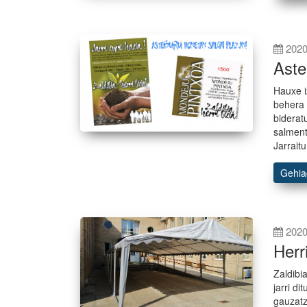
2020
Aste
Hauxe i
behera 
biderat
salment
Jarraitu
Gehi
2020
Herr
Zaldibi
jarri d
gauzatz