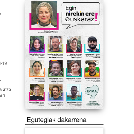
n.
d-19
4
ta atzo
rri
Egutegiak dakarrena