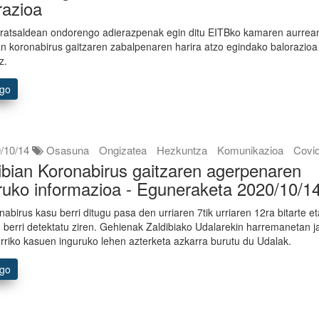
razioa
ratsaldean ondorengo adierazpenak egin ditu EITBko kamaren aurrea
an koronabirus gaitzaren zabalpenaren harira atzo egindako balorazioa
z.
ago
/10/14
Osasuna
Ongizatea
Hezkuntza
Komunikazioa
Covi
ibian Koronabirus gaitzaren agerpenaren
ruko informazioa - Eguneraketa 2020/10/1
nabirus kasu berri ditugu pasa den urriaren 7tik urriaren 12ra bitarte e
 berri detektatu ziren. Gehienak Zaldibiako Udalarekin harremanetan ja
erriko kasuen inguruko lehen azterketa azkarra burutu du Udalak.
ago