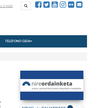
TELEFONO GIDA
o
z