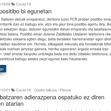
/10/09
Covid-19
positibo bi egunetan
Sailaren datuak erreparatuz, denbora luzez PCR proban positibo ema
rritarrik izan ez badugu ere, atzo eta gaur bina positibo agertu dira. A
ko eskatzen dugu, datozen egunetako datuei erreparatu eta lasaitasun
iteaz batera. Positibo eman dutenei Zaldibiako Udalaren telefonora (9
deitzeko eskaera egiten diegu, baita beraiekin harremanetan egon dire
ialdian daudenei ere. Horrela, elikagaiak eskuratu eta hondakinak bilt
loak martxan jartzeaz gainera, herriko egoeraren argazki erreala izan
. Udal arretaz kanpoko ordutegia bada ere deitu Udaleko telefonora, 
zerbitzua baitugu asteko zazpi egunez kasu hauetarako.
ago
/10/01
Covid-19
Osoko bilkura / Plenoa
batzaren adierazpena ospatuko ez diren
en atarian