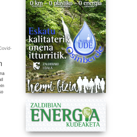
Covid-
n
ina
il
ein
ko