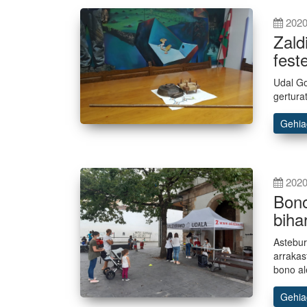
2020
Zald
fest
Udal Go
gertura
Gehi
2020
Bono
biha
Astebur
arrakas
bono al
Gehi