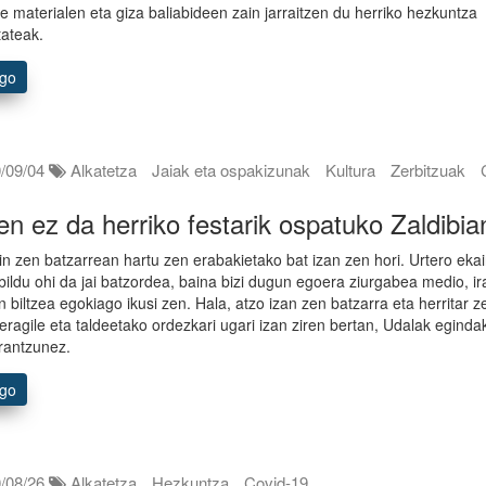
de materialen eta giza baliabideen zain jarraitzen du herriko hezkuntza
ateak.
ago
/09/04
Alkatetza
Jaiak eta ospakizunak
Kultura
Zerbitzuak
en ez da herriko festarik ospatuko Zaldibia
in zen batzarrean hartu zen erabakietako bat izan zen hori. Urtero eka
bildu ohi da jai batzordea, baina bizi dugun egoera ziurgabea medio, ira
n biltzea egokiago ikusi zen. Hala, atzo izan zen batzarra eta herritar z
 eragile eta taldeetako ordezkari ugari izan ziren bertan, Udalak eginda
erantzunez.
ago
/08/26
Alkatetza
Hezkuntza
Covid-19