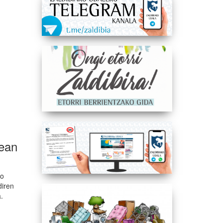
xean
io
diren
a.