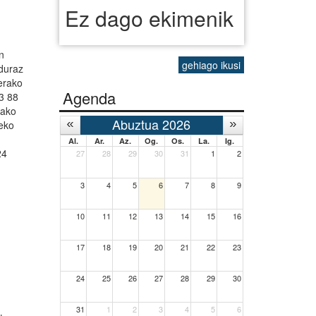
Ez dago ekimenik
n
gehiago ikusi
rduraz
erako
Agenda
43 88
lako
Abuztua 2026
zeko
Al.
Ar.
Az.
Og.
Os.
La.
Ig.
24
27
28
29
30
31
1
2
3
4
5
6
7
8
9
10
11
12
13
14
15
16
17
18
19
20
21
22
23
24
25
26
27
28
29
30
31
1
2
3
4
5
6