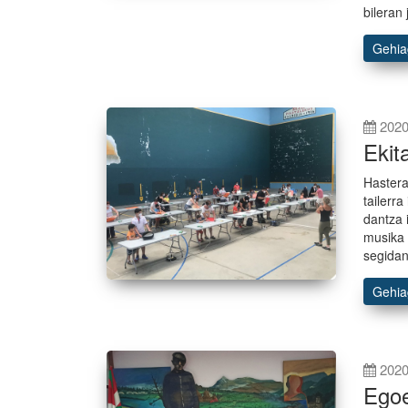
bileran
Gehi
2020
Ekit
Hastera
tailerr
dantza 
musika 
segidan
Gehi
2020
Egoe