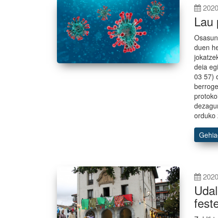
2020
Lau 
Osasun 
duen he
jokatze
deia eg
03 57) 
berroge
protoko
dezagun
orduko 
Gehi
2020
Udal
fest