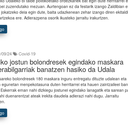
ako Udaleko bi talde politikoetako ordezkariek bat egin dute herritarrei 
ei zuzendutako mezuan. Aurtengoan ez da festarik izango Zaldibian e
 jokatzeko deia egin dute, baita udazkenean zehar izango diren ekitald
artzekoa ere. Adierazpena osorik ikusteko jarraitu irakurtzen.
ago
/09/24
Covid-19
iko jostun bolondresek egindako maskara
erabilgarriak banatzen hasiko da Udala
sareko bolondresek 180 maskara inguru entregatu dituzte udalean eta
 egunetan menpekotasuna duten herritarrei eta hauen zaintzaileei ba
. Eskerrak eman nahi dizkiegu jostunei egindako lanagatik eta sarean p
ahi duenarentzat ateak irekita daudela adierazi nahi dugu. Jarraitu
zen.
ago