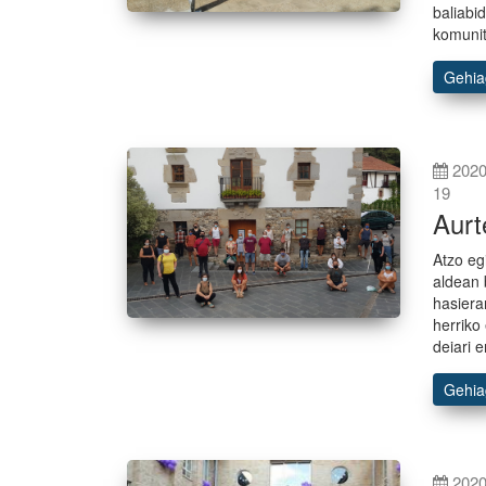
baliabi
komunit
Gehi
2020
19
Aurt
Atzo eg
aldean 
hasiera
herriko
deiari 
Gehi
2020