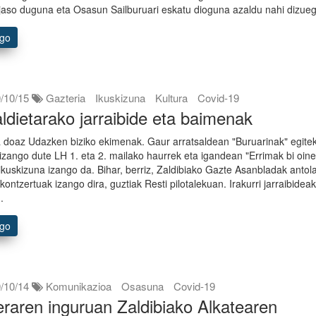
 jaso duguna eta Osasun Sailburuari eskatu dioguna azaldu nahi dizue
ago
/10/15
Gazteria
Ikuskizuna
Kultura
Covid-19
aldietarako jarraibide eta baimenak
 doaz Udazken biziko ekimenak. Gaur arratsaldean "Buruarinak" egite
a izango dute LH 1. eta 2. mailako haurrek eta igandean "Errimak bi oin
ikuskizuna izango da. Bihar, berriz, Zaldibiako Gazte Asanbladak antol
kontzertuak izango dira, guztiak Resti pilotalekuan. Irakurri jarraibidea
.
ago
/10/14
Komunikazioa
Osasuna
Covid-19
raren inguruan Zaldibiako Alkatearen