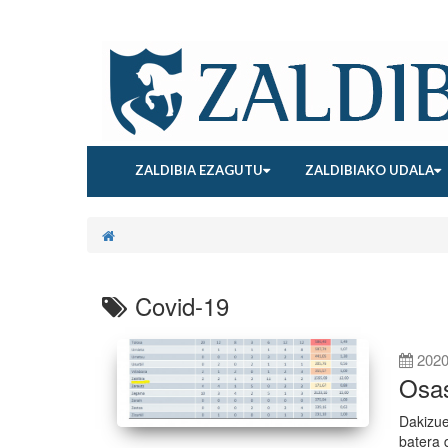
ZALDIBIA EZAGUTU
ZALDIBIAKO UDALA
Covid-19
2020
Osas
Dakizue
batera 