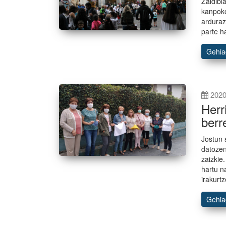
Zaldibi
kanpoko
arduraz
parte h
Gehi
2020
Herr
berr
Jostun 
datozen
zaizkie
hartu n
irakurt
Gehi