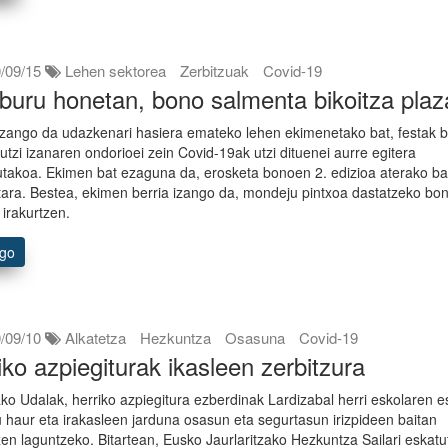
/09/15
Lehen sektorea
Zerbitzuak
Covid-19
buru honetan, bono salmenta bikoitza pla
zango da udazkenari hasiera emateko lehen ekimenetako bat, festak b
utzi izanaren ondorioei zein Covid-19ak utzi dituenei aurre egitera
utakoa. Ekimen bat ezaguna da, erosketa bonoen 2. edizioa aterako ba
ara. Bestea, ekimen berria izango da, mondeju pintxoa dastatzeko bo
 irakurtzen.
ago
/09/10
Alkatetza
Hezkuntza
Osasuna
Covid-19
iko azpiegiturak ikasleen zerbitzura
ako Udalak, herriko azpiegitura ezberdinak Lardizabal herri eskolaren 
itu haur eta irakasleen jarduna osasun eta segurtasun irizpideen baitan
en laguntzeko. Bitartean, Eusko Jaurlaritzako Hezkuntza Sailari eskat