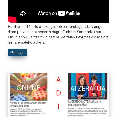
Herriko 11-15 urte arteko gaztetxoak protagonista izango
diren prozesu bat abiarazi dugu, Oinherri Sarearekin eta
Emun aholkularitzarekin batera. Jarraian informazio osoa eta
izena emateko aukera.
Gehiago