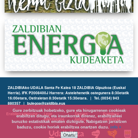
ZALDIBIAko UDALA Santa Fe Kalea 18 ZALDIBIA Gipuzkoa (Euskal
Herria). IFK P2008400J Harrera: Astelehenetik ostegunera 8:30etatik
16:00etara, Ostiraletan 8:30etatik 15:30etara. | Tel. (0034) 943
880357 | bulegoa@zaldibia.eus
Gure zerbitzuak hobetzeko, gure eta hirugarrenen cookieak
Erabilerraztasuna
Lege
Datuen
Erabilera
erabiltzen ditugu, eta iraunkorrak direnez, erabiltzaileei
informazioa
babesa
baldintzak
buruzko estatistikak ematen dizkigute. Nabigatzen jarraitzen
baduzu, cookie horiek erabiltzea onartzen duzu.
info +