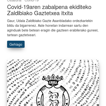
Covid-19aren zabalpena ekiditeko
Zaldibiako Gaztetxea itxita
Gaur, Udala Zaldibiako Gazte Asanbladako ordezkariekin
bildu da bigarrenez. Aste honetan indarrean sartu den
aginduak bete betean eragin die gazteen erabilerako guneei,
tartean gaztetxeari.
Gehiago