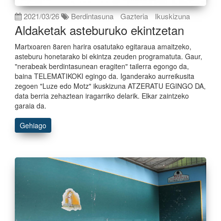
2021/03/26
Berdintasuna
Gazteria
Ikuskizuna
Aldaketak asteburuko ekintzetan
Martxoaren 8aren harira osatutako egitaraua amaitzeko,
asteburu honetarako bi ekintza zeuden programatuta. Gaur,
"nerabeak berdintasunean eragiten" tailerra egongo da,
baina TELEMATIKOKI egingo da. Iganderako aurreikusita
zegoen "Luze edo Motz" ikuskizuna ATZERATU EGINGO DA,
data berria zehaztean iragarriko delarik. Elkar zaintzeko
garaia da.
Gehiago