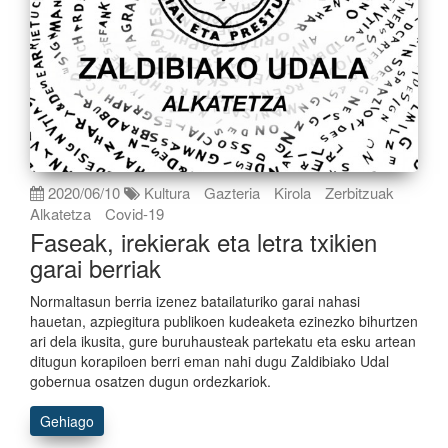
2020/06/10
Kultura
Gazteria
Kirola
Zerbitzuak
Alkatetza
Covid-19
Faseak, irekierak eta letra txikien
garai berriak
Normaltasun berria izenez batailaturiko garai nahasi
hauetan, azpiegitura publikoen kudeaketa ezinezko bihurtzen
ari dela ikusita, gure buruhausteak partekatu eta esku artean
ditugun korapiloen berri eman nahi dugu Zaldibiako Udal
gobernua osatzen dugun ordezkariok.
Gehiago