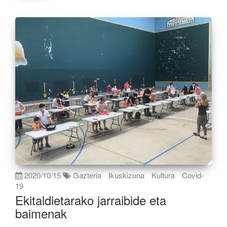
2020/10/15
Gazteria
Ikuskizuna
Kultura
Covid-
19
Ekitaldietarako jarraibide eta
baimenak