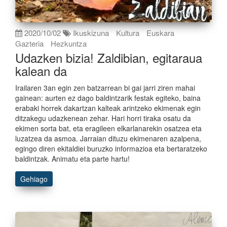
2020/10/02
Ikuskizuna
Kultura
Euskara
Gazteria
Hezkuntza
Udazken bizia! Zaldibian, egitaraua
kalean da
Irailaren 3an egin zen batzarrean bi gai jarri ziren mahai
gainean: aurten ez dago baldintzarik festak egiteko, baina
erabaki horrek dakartzan kalteak arintzeko ekimenak egin
ditzakegu udazkenean zehar. Hari horri tiraka osatu da
ekimen sorta bat, eta eragileen elkarlanarekin osatzea eta
luzatzea da asmoa. Jarraian dituzu ekimenaren azalpena,
egingo diren ekitaldiei buruzko informazioa eta bertaratzeko
baldintzak. Animatu eta parte hartu!
Gehiago