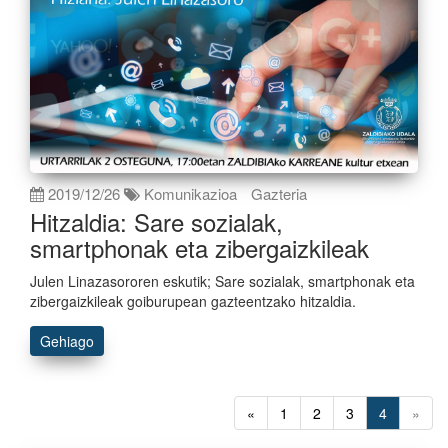
2019/12/26
Komunikazioa
Gazteria
Hitzaldia: Sare sozialak,
smartphonak eta zibergaizkileak
Julen Linazasororen eskutik; Sare sozialak, smartphonak eta
zibergaizkileak goiburupean gazteentzako hitzaldia.
Gehiago
«
1
2
3
4
»