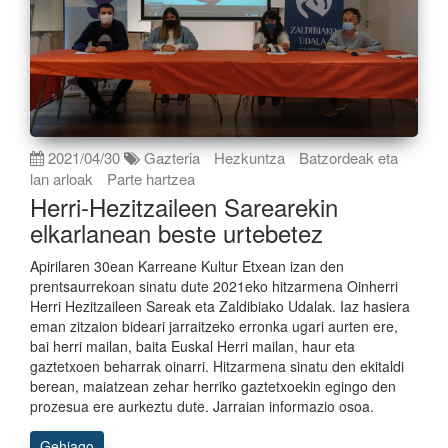
2021/04/30
Gazteria
Hezkuntza
Batzordeak eta
lan arloak
Parte hartzea
Herri-Hezitzaileen Sarearekin
elkarlanean beste urtebetez
Apirilaren 30ean Karreane Kultur Etxean izan den
prentsaurrekoan sinatu dute 2021eko hitzarmena Oinherri
Herri Hezitzaileen Sareak eta Zaldibiako Udalak. Iaz hasiera
eman zitzaion bideari jarraitzeko erronka ugari aurten ere,
bai herri mailan, baita Euskal Herri mailan, haur eta
gaztetxoen beharrak oinarri. Hitzarmena sinatu den ekitaldi
berean, maiatzean zehar herriko gaztetxoekin egingo den
prozesua ere aurkeztu dute. Jarraian informazio osoa.
Gehiago