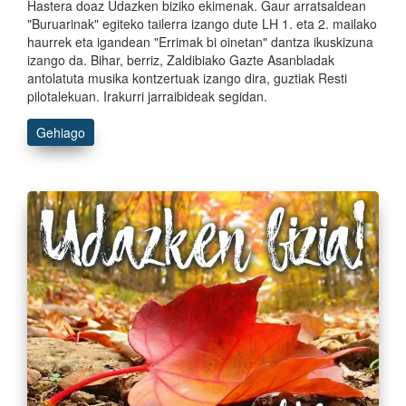
Hastera doaz Udazken biziko ekimenak. Gaur arratsaldean
"Buruarinak" egiteko tailerra izango dute LH 1. eta 2. mailako
haurrek eta igandean "Errimak bi oinetan" dantza ikuskizuna
izango da. Bihar, berriz, Zaldibiako Gazte Asanbladak
antolatuta musika kontzertuak izango dira, guztiak Resti
pilotalekuan. Irakurri jarraibideak segidan.
Gehiago