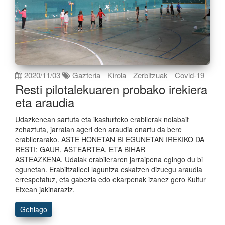
2020/11/03
Gazteria
Kirola
Zerbitzuak
Covid-19
Resti pilotalekuaren probako irekiera
eta araudia
Udazkenean sartuta eta ikasturteko erabilerak nolabait
zehaztuta, jarraian ageri den araudia onartu da bere
erabilerarako. ASTE HONETAN BI EGUNETAN IREKIKO DA
RESTI: GAUR, ASTEARTEA, ETA BIHAR
ASTEAZKENA. Udalak erabileraren jarraipena egingo du bi
egunetan. Erabiltzaileei laguntza eskatzen dizuegu araudia
errespetatuz, eta gabezia edo ekarpenak izanez gero Kultur
Etxean jakinaraziz.
Gehiago