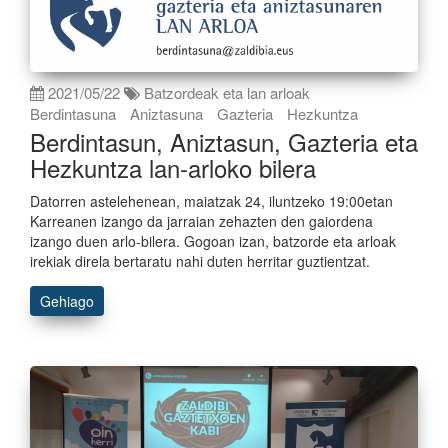
2021/05/22
Batzordeak eta lan arloak
Berdintasuna
Aniztasuna
Gazteria
Hezkuntza
Berdintasun, Aniztasun, Gazteria eta
Hezkuntza lan-arloko bilera
Datorren astelehenean, maiatzak 24, iluntzeko 19:00etan
Karreanen izango da jarraian zehazten den gaiordena
izango duen arlo-bilera. Gogoan izan, batzorde eta arloak
irekiak direla bertaratu nahi duten herritar guztientzat.
Gehiago