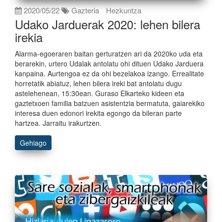
2020/05/22
Gazteria
Hezkuntza
Udako Jarduerak 2020: lehen bilera
irekia
Alarma-egoeraren baitan gerturatzen ari da 2020ko uda eta
berarekin, urtero Udalak antolatu ohi dituen Udako Jarduera
kanpaina. Aurtengoa ez da ohi bezelakoa izango. Errealitate
horretatik abiatuz, lehen bilera ireki bat antolatu dugu
astelehenean, 15:30ean. Guraso Elkarteko kideen eta
gaztetxoen familia batzuen asistentzia bermatuta, gaiarekiko
interesa duen edonori irekita egongo da bileran parte
hartzea. Jarraitu irakurtzen.
Gehiago