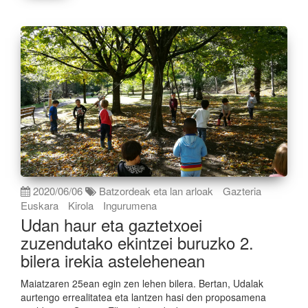
2020/06/06
Batzordeak eta lan arloak
Gazteria
Euskara
Kirola
Ingurumena
Udan haur eta gaztetxoei
zuzendutako ekintzei buruzko 2.
bilera irekia astelehenean
Maiatzaren 25ean egin zen lehen bilera. Bertan, Udalak
aurtengo errealitatea eta lantzen hasi den proposamena