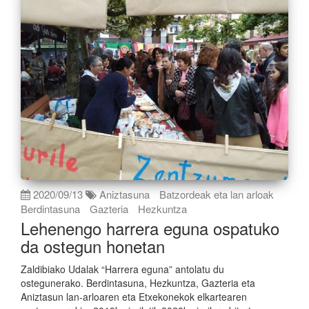
2020/09/13
Aniztasuna
Batzordeak eta lan arloak
Berdintasuna
Gazteria
Hezkuntza
Lehenengo harrera eguna ospatuko
da ostegun honetan
Zaldibiako Udalak “Harrera eguna” antolatu du
ostegunerako. Berdintasuna, Hezkuntza, Gazteria eta
Aniztasun lan-arloaren eta Etxekonekok elkartearen