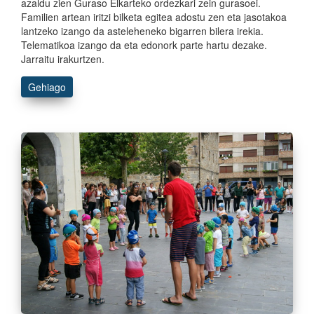
azaldu zien Guraso Elkarteko ordezkari zein gurasoei.
Familien artean iritzi bilketa egitea adostu zen eta jasotakoa
lantzeko izango da asteleheneko bigarren bilera irekia.
Telematikoa izango da eta edonork parte hartu dezake.
Jarraitu irakurtzen.
Gehiago