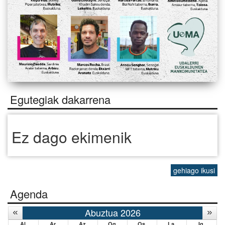
Egutegiak dakarrena
Ez dago ekimenik
gehiago ikusi
Agenda
Abuztua 2026
Al.
Ar.
Az.
Og.
Os.
La.
Ig.