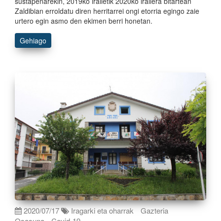
sustapenarekin, 2019ko irailetik 2020ko irailera bitartean
Zaldibian erroldatu diren herritarrei ongi etorria egingo zaie
urtero egin asmo den ekimen berri honetan.
Gehiago
2020/07/17
Iragarki eta oharrak
Gazteria
Osasuna
Covid-19