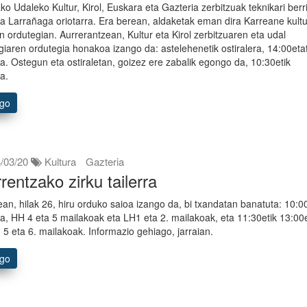
ako Udaleko Kultur, Kirol, Euskara eta Gazteria zerbitzuak teknikari berr
ra Larrañaga oriotarra. Era berean, aldaketak eman dira Karreane kult
n ordutegian. Aurrerantzean, Kultur eta Kirol zerbitzuaren eta udal
egiaren ordutegia honakoa izango da: astelehenetik ostiralera, 14:00etat
a. Ostegun eta ostiraletan, goizez ere zabalik egongo da, 10:30etik
a.
ago
/03/20
Kultura
Gazteria
rentzako zirku tailerra
ean, hilak 26, hiru orduko saioa izango da, bi txandatan banatuta: 10:00
a, HH 4 eta 5 mailakoak eta LH1 eta 2. mailakoak, eta 11:30etik 13:00
, 5 eta 6. mailakoak. Informazio gehiago, jarraian.
ago