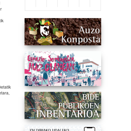
i
ur
ik
etatik
etara,