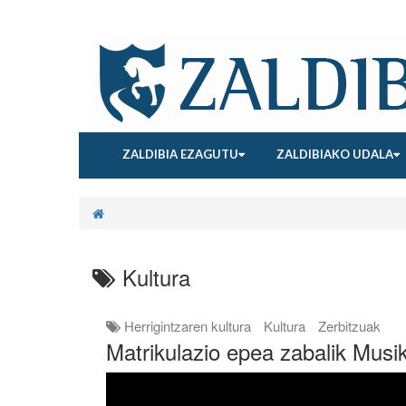
ZALDIBIA EZAGUTU
ZALDIBIAKO UDALA
Kultura
Herrigintzaren kultura
Kultura
Zerbitzuak
Matrikulazio epea zabalik Musi