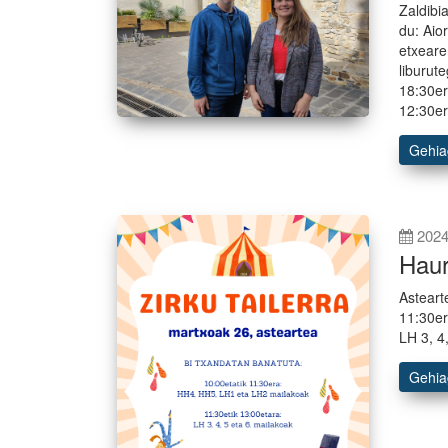
Zaldibi
du: Aio
etxeare
liburut
18:30er
12:30er
Gehi
2024
Haur
Asteart
11:30er
LH 3, 4
Gehi