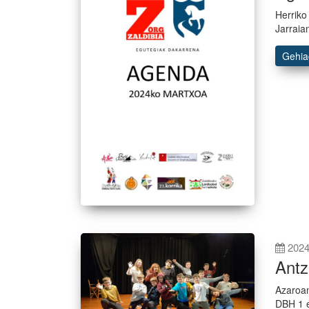
Herriko
Jarraia
Gehi
2024
Antz
Azaroan
DBH 1 e