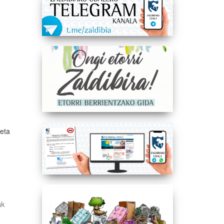
eta
ak