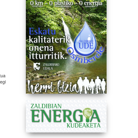
tua
tegi