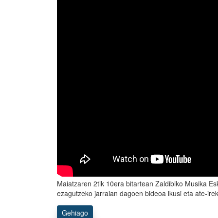
Maiatzaren 2tik 10era bitartean Zaldibiko Musika Es
ezagutzeko jarraian dagoen bideoa ikusi eta ate-ire
Gehiago