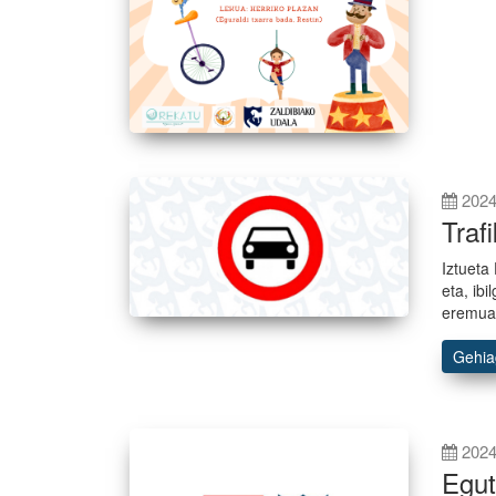
2024
Traf
Iztueta
eta, i
eremua
Gehi
2024
Egut