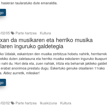
 hasieran taularatuko dute emanaldia.
ago
/02/05
Parte hartzea
Kultura
xan da musikaren eta herriko musika
laren inguruko galdetegia
ako Udalak, eskaintzen den musika zerbitzua hobetu nahirik, herritarrek
ekiko duten zaletasuna eta herriko musika eskolaren inguruko ikuspun
 nahi du. Hori dela eta, zuen nahiak, iritzia eta beharrak jakiteko galde
ta erabat anonimoa prestatu dugu. Eskertuko genuke otsailaren 11rako
a. Aldez aurretik, milesker!
ago
/02/02
Parte hartzea
Ikuskizuna
Kultura