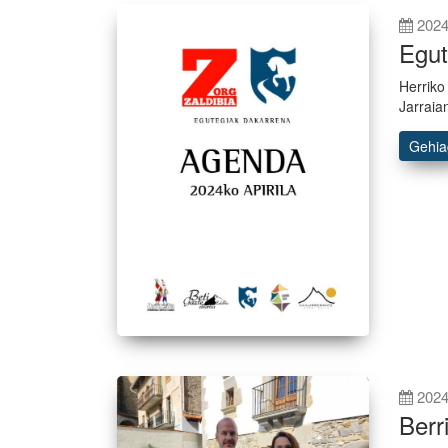
2024
Egut
Herriko
Jarraia
Gehi
2024
Berr