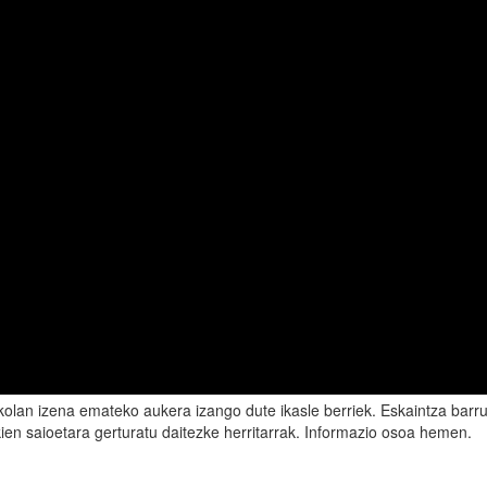
kolan izena emateko aukera izango dute ikasle berriek. Eskaintza barru
kien saioetara gerturatu daitezke herritarrak. Informazio osoa hemen.