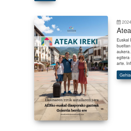
2024
Atea
Euskal 
bueltan
aukera.
egitera
arte. In
Gehi