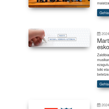
maiatza
Gehi
2024
Mart
esko
Zaldibi
musikar
ezagutu
txiki e
betetze
Gehi
2024