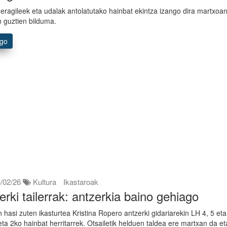
 eragileek eta udalak antolatutako hainbat ekintza izango dira martxoan
n guztien bilduma.
ago
/02/26
Kultura
Ikastaroak
erki tailerrak: antzerkia baino gehiago
 hasi zuten ikasturtea Kristina Ropero antzerki gidariarekin LH 4, 5 eta
ta 2ko hainbat herritarrek. Otsailetik helduen taldea ere martxan da et