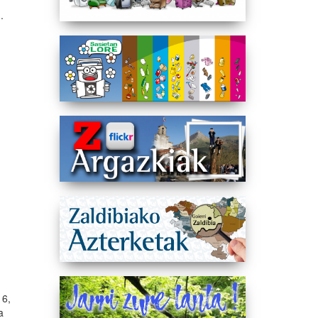
.
 6,
a