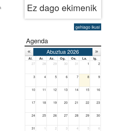
Ez dago ekimenik
a
gehiago ikusi
Agenda
Abuztua 2026
Al.
Ar.
Az.
Og.
Os.
La.
Ig.
27
28
29
30
31
1
2
3
4
5
6
7
8
9
10
11
12
13
14
15
16
17
18
19
20
21
22
23
24
25
26
27
28
29
30
31
1
2
3
4
5
6