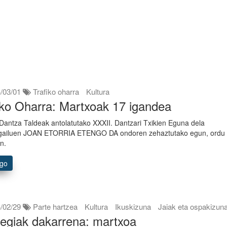
/03/01
Trafiko oharra
Kultura
iko Oharra: Martxoak 17 igandea
 Dantza Taldeak antolatutako XXXII. Dantzari Txikien Eguna dela
bilgailuen JOAN ETORRIA ETENGO DA ondoren zehaztutako egun, ordu 
n.
ago
/02/29
Parte hartzea
Kultura
Ikuskizuna
Jaiak eta ospakizun
egiak dakarrena: martxoa