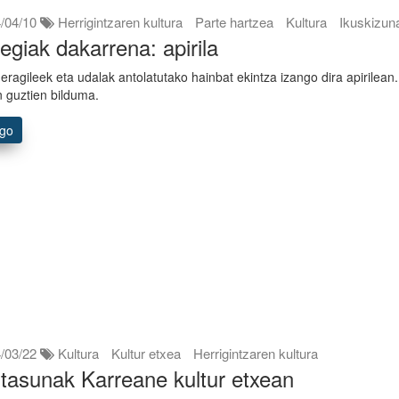
/04/10
Herrigintzaren kultura
Parte hartzea
Kultura
Ikuskizun
egiak dakarrena: apirila
 eragileek eta udalak antolatutako hainbat ekintza izango dira apirilean.
n guztien bilduma.
ago
/03/22
Kultura
Kultur etxea
Herrigintzaren kultura
itasunak Karreane kultur etxean