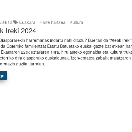
/04/12
Euskara
Parte hartzea
Kultura
k Ireki 2024
Diasporarekin harremanak indartu nahi dituzu? Bueltan da “Ateak Ireki”
 da Goierriko familientzat Estatu Batuetako euskal gazte bat etxean ha
 Ekainaren 22tik uztailaren 14ra, hiru asteko egonaldia eta kultura truk
 etorriko dira diasporako euskaldunak. Izen-ematea zabalik maiatzaren
formazio guztia, jarraian.
ago