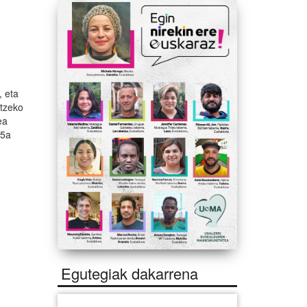
, eta
rtzeko
ea
 5a
Egutegiak dakarrena