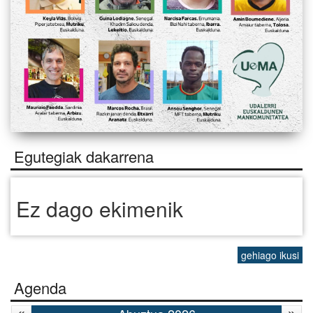
Egutegiak dakarrena
Ez dago ekimenik
gehiago ikusi
Agenda