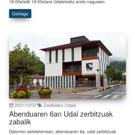
18:00etatik 19:00etara Udaletxeko areto nagusian.
Gehiago
2021/12/03
Zaldibiako Udala
Abenduaren 6an Udal zerbitzuak
zabalik
Datorren astelehenean, abenduaren 6a, udal zerbitzuak