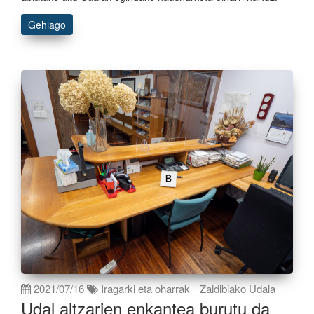
Gehiago
2021/07/16
Iragarki eta oharrak
Zaldibiako Udala
Udal altzarien enkantea burutu da