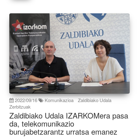
2022/09/16
Komunikazioa
Zaldibiako Udala
Zerbitzuak
Zaldibiako Udala IZARKOMera pasa
da, telekomunikazio
burujabetzarantz urratsa emanez