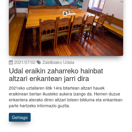
2021/07/02
Zaldibiako Udala
Udal eraikin zaharreko hainbat
altzari enkantean jarri dira
2021eko uztailaren 6tik 14ra bitartean altzari hauek
eraikinean bertan ikusteko aukera izango da. Hemen duzue
enkantera aterako diren altzari loteen bilduma eta enkantean
parte hartzeko informazio guztia.
Gehiago