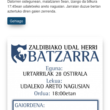
Datorren ostegunean, maiatzaren 5ean, izango da bilkura
17:45ean udaletxeko areto nagusian. Jarraian duzue bertan
aztertuko diren gaien zerrenda.
Gehiago