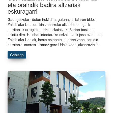
eta oraindik badira altzariak
eskuragarri
Gaur goizeko 10etan ireki dira, gutunazal itxiaren bidez
Zaldibiako Udal eraikin zaharreko altzari loteengatik
herritarrek erregistraturiko eskaintzak. Bertan bost lote
esleitu dira. Hainbat loteetarako eskaintzarik jaso ez denez,
Zaldibiako Udalak, beste astebeteko tartea zabaltzen die
herritarrei interesik izanez gero Udaletxean jakinarazteko.
Gehiago