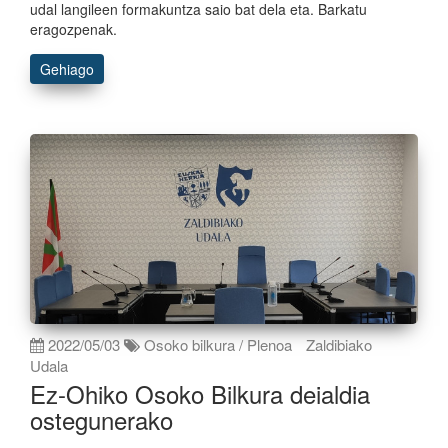
udal langileen formakuntza saio bat dela eta. Barkatu
eragozpenak.
Gehiago
2022/05/03
Osoko bilkura / Plenoa
Zaldibiako
Udala
Ez-Ohiko Osoko Bilkura deialdia
ostegunerako