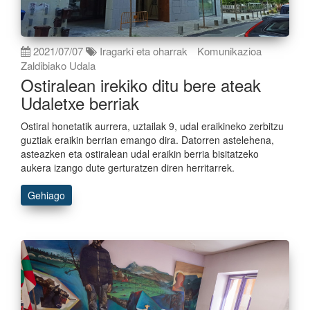
2021/07/07
Iragarki eta oharrak
Komunikazioa
Zaldibiako Udala
Ostiralean irekiko ditu bere ateak
Udaletxe berriak
Ostiral honetatik aurrera, uztailak 9, udal eraikineko zerbitzu
guztiak eraikin berrian emango dira. Datorren astelehena,
asteazken eta ostiralean udal eraikin berria bisitatzeko
aukera izango dute gerturatzen diren herritarrek.
Gehiago