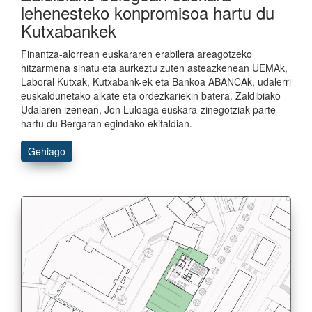
lehenesteko konpromisoa hartu du
Kutxabankek
Finantza-alorrean euskararen erabilera areagotzeko
hitzarmena sinatu eta aurkeztu zuten asteazkenean UEMAk,
Laboral Kutxak, Kutxabank-ek eta Bankoa ABANCAk, udalerri
euskaldunetako alkate eta ordezkariekin batera. Zaldibiako
Udalaren izenean, Jon Luloaga euskara-zinegotziak parte
hartu du Bergaran egindako ekitaldian.
Gehiago