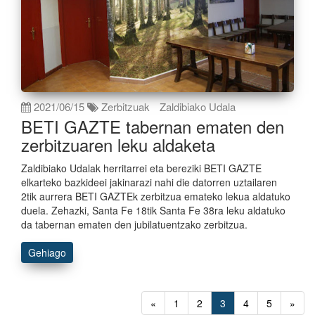
2021/06/15
Zerbitzuak
Zaldibiako Udala
BETI GAZTE tabernan ematen den
zerbitzuaren leku aldaketa
Zaldibiako Udalak herritarrei eta bereziki BETI GAZTE
elkarteko bazkideei jakinarazi nahi die datorren uztailaren
2tik aurrera BETI GAZTEk zerbitzua emateko lekua aldatuko
duela. Zehazki, Santa Fe 18tik Santa Fe 38ra leku aldatuko
da tabernan ematen den jubilatuentzako zerbitzua.
Gehiago
«
1
2
3
4
5
»