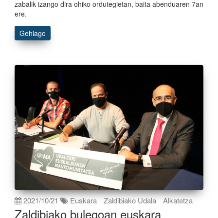
zabalik izango dira ohiko ordutegietan, baita abenduaren 7an
ere.
Gehiago
2021/10/21
Euskara
Zaldibiako Udala
Alkatetza
Zaldibiako bulegoan euskara