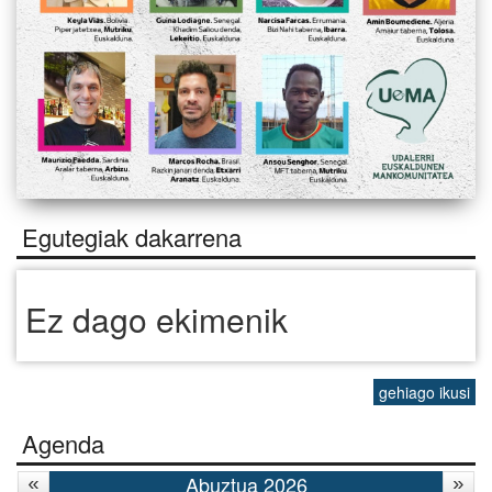
Egutegiak dakarrena
Ez dago ekimenik
gehiago ikusi
Agenda
Abuztua 2026