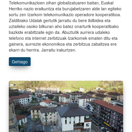
Telekomunikazioen oihan globalizatuaren baitan, Euskal
Herriko nazio eraikuntza eta burujabetzaren alde lan egiteko
sortu zen Izarkom telekomunikazio operadore kooperatiboa.
Zaldibiako Udalak gertutik jarraitu du bere ibilbidea eta
uztaileko osoko bilkuran aho batez onarturik kooperatibako
bazkide erabiltzaile egin da. Abuztutik aurrera udaleko
telefono eta internet zerbitzuak Izarkomek ematen ditu eta
gainera, aurrezte ekonomikoa eta zerbitzua zabaltzea ere
ekarri du herrira. Jarraitu irakurtzen.
Gehiago