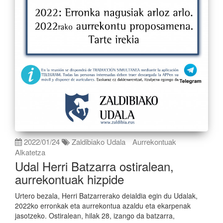
2022/01/24
Zaldibiako Udala
Aurrekontuak
Alkatetza
Udal Herri Batzarra ostiralean,
aurrekontuak hizpide
Urtero bezala, Herri Batzarrerako deialdia egin du Udalak,
2022ko erronkak eta aurrekontua azaldu eta ekarpenak
jasotzeko. Ostiralean, hilak 28, izango da batzarra,