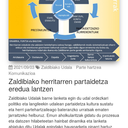
2021/09/03
Zaldibiako Udala
Parte hartzea
Komunikazioa
Zaldibiako herritarren partaidetza
eredua lantzen
Zaldibiako Udalak barne lanketa egin du udal ordezkari
politiko eta langileekin udalean partaidetza kultura sustatu
eta herri partehartzaileago bateranzko urratsak ematen
jarraitzeko helburuz. Emun aholkularitzak gidatu du prozesua
eta datozen hilabeteetan hainbat dinamika eta lanketa
abiatuko ditu Udalak egindako hausnarketa oinarri hartuz.