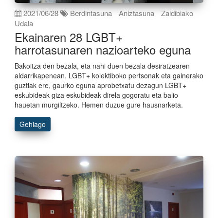
2021/06/28
Berdintasuna
Aniztasuna
Zaldibiako
Udala
Ekainaren 28 LGBT+
harrotasunaren nazioarteko eguna
Bakoitza den bezala, eta nahi duen bezala desiratzearen
aldarrikapenean, LGBT+ kolektiboko pertsonak eta gainerako
guztiak ere, gaurko eguna aprobetxatu dezagun LGBT+
eskubideak giza eskubideak direla gogoratu eta balio
hauetan murgiltzeko. Hemen duzue gure hausnarketa.
Gehiago