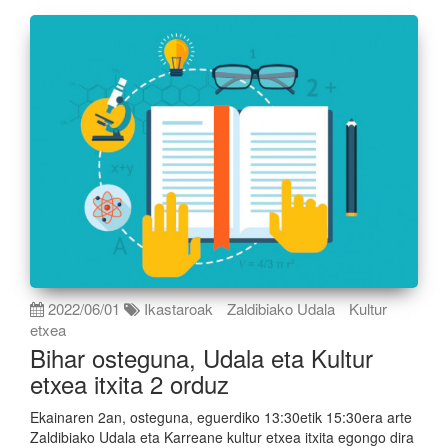
2022/06/01
Ikastaroak
Zaldibiako Udala
Kultur
etxea
Bihar osteguna, Udala eta Kultur
etxea itxita 2 orduz
Ekainaren 2an, osteguna, eguerdiko 13:30etik 15:30era arte
Zaldibiako Udala eta Karreane kultur etxea itxita egongo dira