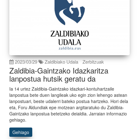
2023/03/29
Zaldibiako Udala
Zerbitzuak
Zaldibia-Gaintzako Idazkaritza
lanpostua hutsik geratu da
Ia 14 urtez Zaldibia-Gaintzako idazkari-kontuhartzaile
lanpostua bete duen langileak uko egin zion lehengo astean
lanpostuari, beste udalerri bateko postua hartzeko. Hori dela
eta, Foru Aldundiak epe motzean argitaratuko du Zaldibia-
Gaintzako lanpostua betetzeko deialdia. Jarraian informazio
gehiago.
Gehiago