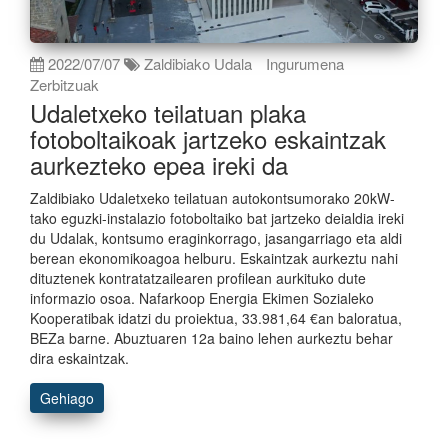
2022/07/07
Zaldibiako Udala
Ingurumena
Zerbitzuak
Udaletxeko teilatuan plaka
fotoboltaikoak jartzeko eskaintzak
aurkezteko epea ireki da
Zaldibiako Udaletxeko teilatuan autokontsumorako 20kW-
tako eguzki-instalazio fotoboltaiko bat jartzeko deialdia ireki
du Udalak, kontsumo eraginkorrago, jasangarriago eta aldi
berean ekonomikoagoa helburu. Eskaintzak aurkeztu nahi
dituztenek kontratatzailearen profilean aurkituko dute
informazio osoa. Nafarkoop Energia Ekimen Sozialeko
Kooperatibak idatzi du proiektua, 33.981,64 €an baloratua,
BEZa barne. Abuztuaren 12a baino lehen aurkeztu behar
dira eskaintzak.
Gehiago