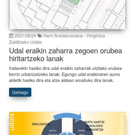
2021/08/24
Herri Antolamendua - Hirigintza
Zaldibiako Udala
Udal eraikin zaharra zegoen orubea
hiritartzeko lanak
Irailarekin hasiko dira udal eraikin zaharrak utzitako orubea
berriz urbanizatzeko lanak. Egungo udal eraikinaren aurre
aldetik hasiko dira eta atze aldean amaituko dira lanak.
Gehiago