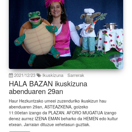
2021/12/23
Ikuskizuna
Sarrerak
HALA BAZAN ikuskizuna
abenduaren 29an
Haur Hezkuntzako umeei zuzenduriko ikuskizun hau
abenduaren 29an, ASTEAZKENA, goizeko
11:00etan izango da PLAZAN. AFORO MUGATUA izango
denez aurrez IZENA EMAN beharko da HEMEN edo kultur
etxean. Jarraian dituzue xehetasun guztiak.