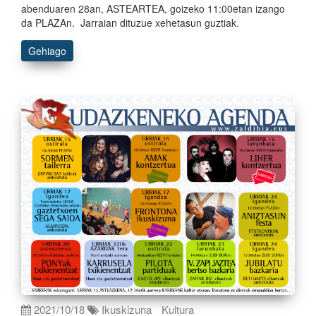
abenduaren 28an, ASTEARTEA, goizeko 11:00etan izango
da PLAZAn. Jarraian dituzue xehetasun guztiak.
Gehiago
2021/10/18
Ikuskizuna
Kultura