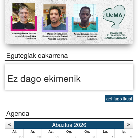
Egutegiak dakarrena
Ez dago ekimenik
gehiago ikusi
Agenda
Abuztua 2026
Al.
Ar.
Az.
Og.
Os.
La.
Ig.
27
28
29
30
31
1
2