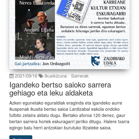
2021/09/16
Ikuskizuna
Sarrerak
Igandeko bertso saioko sarrera
gehiago eta leku aldaketa
Azken egunetako eguraldiak eraginda eta igandeko aurre
ikuspenak ikusita bertso saioa Lardizabal eskola ondoko
futbito zelaira aldatu dugu. Bertako aforoa 120 denez, gaur
bertan sarrera horiek eskuragarri jarriko ditugu. Halere txarra
egingo balu herri antzokian burutuko litzateke saioa.