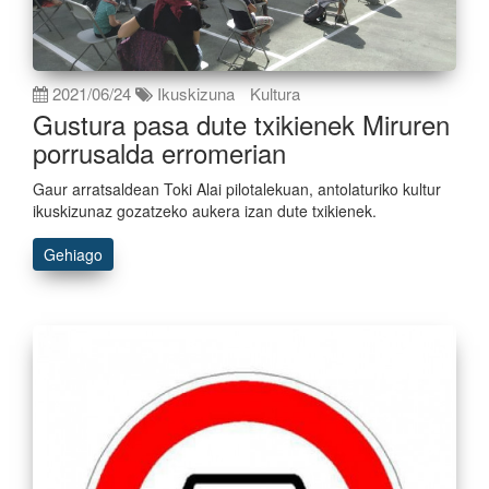
2021/06/24
Ikuskizuna
Kultura
Gustura pasa dute txikienek Miruren
porrusalda erromerian
Gaur arratsaldean Toki Alai pilotalekuan, antolaturiko kultur
ikuskizunaz gozatzeko aukera izan dute txikienek.
Gehiago