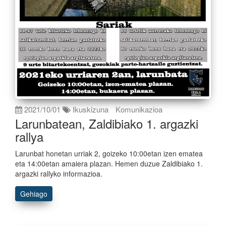
2021/10/01
Ikuskizuna
Komunikazioa
Larunbatean, Zaldibiako 1. argazki
rallya
Larunbat honetan urriak 2, goizeko 10:00etan izen ematea
eta 14:00etan amaiera plazan. Hemen duzue Zaldibiako 1.
argazki rallyko informazioa.
Gehiago