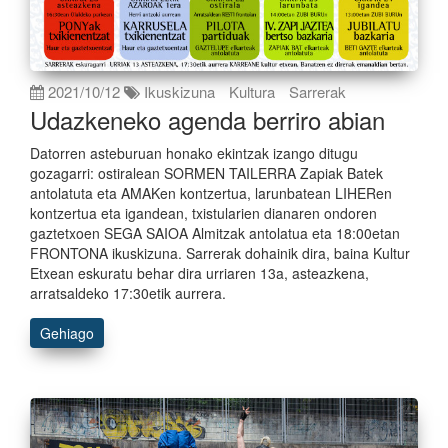
2021/10/12
Ikuskizuna
Kultura
Sarrerak
Udazkeneko agenda berriro abian
Datorren asteburuan honako ekintzak izango ditugu
gozagarri: ostiralean SORMEN TAILERRA Zapiak Batek
antolatuta eta AMAKen kontzertua, larunbatean LIHERen
kontzertua eta igandean, txistularien dianaren ondoren
gaztetxoen SEGA SAIOA Almitzak antolatua eta 18:00etan
FRONTONA ikuskizuna. Sarrerak dohainik dira, baina Kultur
Etxean eskuratu behar dira urriaren 13a, asteazkena,
arratsaldeko 17:30etik aurrera.
Gehiago