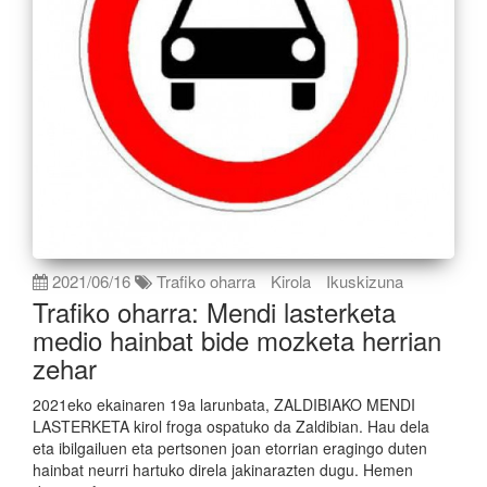
2021/06/16
Trafiko oharra
Kirola
Ikuskizuna
Trafiko oharra: Mendi lasterketa
medio hainbat bide mozketa herrian
zehar
2021eko ekainaren 19a larunbata, ZALDIBIAKO MENDI
LASTERKETA kirol froga ospatuko da Zaldibian. Hau dela
eta ibilgailuen eta pertsonen joan etorrian eragingo duten
hainbat neurri hartuko direla jakinarazten dugu. Hemen