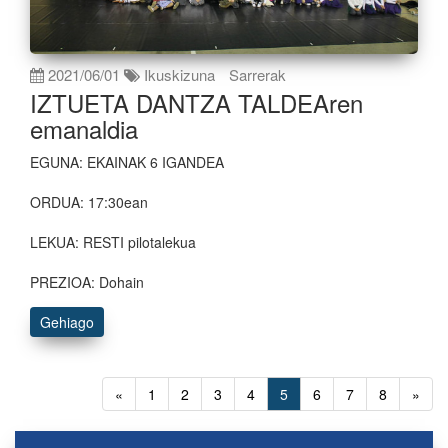
2021/06/01
Ikuskizuna
Sarrerak
IZTUETA DANTZA TALDEAren
emanaldia
EGUNA: EKAINAK 6 IGANDEA
ORDUA: 17:30ean
LEKUA: RESTI pilotalekua
PREZIOA: Dohain
Gehiago
«
1
2
3
4
5
6
7
8
»