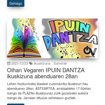
Gehiago
2021/12/23
Ikuskizuna
Sarrerak
Oihan Vegaren IPUIN DANTZA
ikuskizuna abenduaren 28an
Lehen hezkuntzako ikasleei zuzenduriko ikuskizun hau
abenduaren 28an, ASTEARTEA, arratsaldeko 17:00etan
izango da PLAZAn.Ikuskizunaz zutik gozatzeko aukera
izango da. Jarraian dituzue xehetasun guztiak.