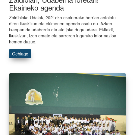
Ekaineko agenda
Zaldibiako Udalak, 2021eko ekainerako herrian antolatu
diren ikuskizun eta ekimenen agenda osatu du. Azken
txanpan da udaberria eta ate joka dugu udara. Ekitaldi,
ikuskizun, Izen emate eta sarreren inguruko informazioa
hemen duzue.
Gehiago