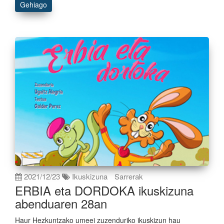
Gehiago
2021/12/23
Ikuskizuna
Sarrerak
ERBIA eta DORDOKA ikuskizuna
abenduaren 28an
Haur Hezkuntzako umeei zuzenduriko ikuskizun hau