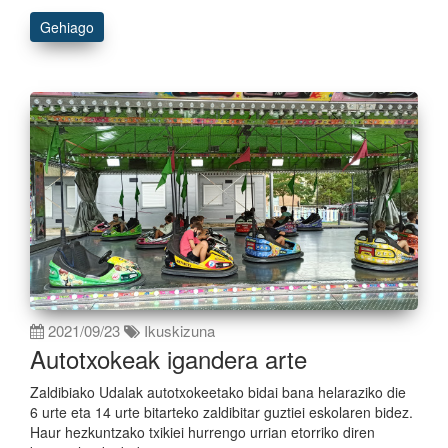
Gehiago
2021/09/23
Ikuskizuna
Autotxokeak igandera arte
Zaldibiako Udalak autotxokeetako bidai bana helaraziko die
6 urte eta 14 urte bitarteko zaldibitar guztiei eskolaren bidez.
Haur hezkuntzako txikiei hurrengo urrian etorriko diren