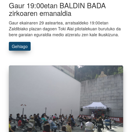
Gaur 19:00etan BALDIN BADA
zirkoaren emanaldia
Gaur ekainaren 29 asteartea, arratsaldeko 19:00etan
Zaldibiako plazan dagoen Toki Alai pilotalekuan burutuko da
bere garaian eguraldia medio atzeratu zen kale ikuskizuna.
Gehiago