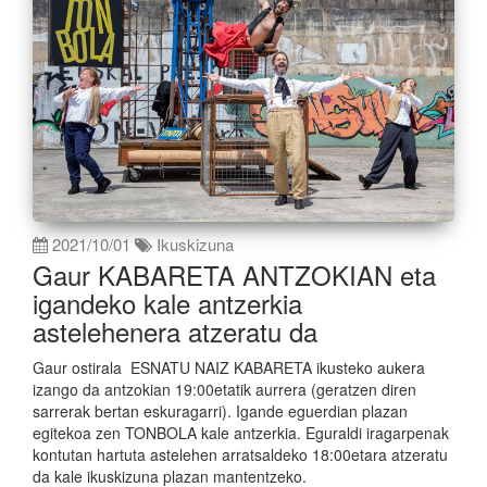
2021/10/01
Ikuskizuna
Gaur KABARETA ANTZOKIAN eta
igandeko kale antzerkia
astelehenera atzeratu da
Gaur ostirala ESNATU NAIZ KABARETA ikusteko aukera
izango da antzokian 19:00etatik aurrera (geratzen diren
sarrerak bertan eskuragarri). Igande eguerdian plazan
egitekoa zen TONBOLA kale antzerkia. Eguraldi iragarpenak
kontutan hartuta astelehen arratsaldeko 18:00etara atzeratu
da kale ikuskizuna plazan mantentzeko.