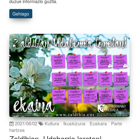
duzue informazio guztia.
Gehiago
2021/06/02
Kultura
Ikuskizuna
Euskara
Parte
hartzea
Zaldibian, Udaberria loretan!