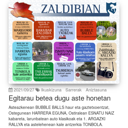
2021/09/27
Ikuskizuna
Sarrerak
Aniztasuna
Egitarau betea dugu aste honetan
Asteazkenean BUBBLE BALLS haur eta gaztetxoentzat,
Ostegunean HARRERA EGUNA, Ostiralean ESNATU NAIZ
kabareta, larunbatean auto klasikoak eta 1. ARGAZKI
RALLYA eta astelehenean kale antzerkia TONBOLA.