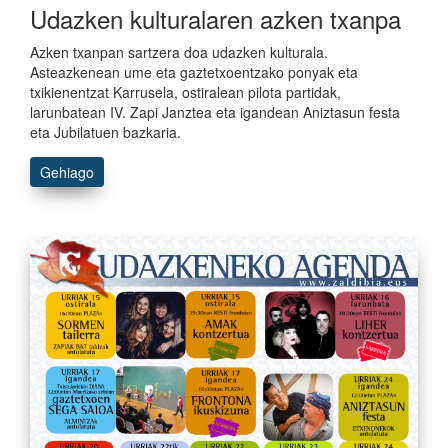
Udazken kulturalaren azken txanpa
Azken txanpan sartzera doa udazken kulturala.
Asteazkenean ume eta gaztetxoentzako ponyak eta
txikienentzat Karrusela, ostiralean pilota partidak,
larunbatean IV. Zapi Janztea eta igandean Aniztasun festa
eta Jubilatuen bazkaria.
Gehiago