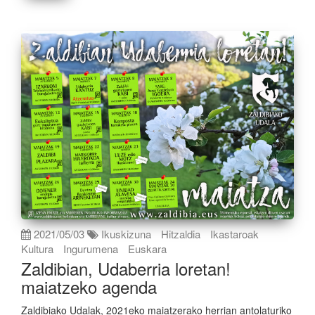
2021/05/03
Ikuskizuna
Hitzaldia
Ikastaroak
Kultura
Ingurumena
Euskara
Zaldibian, Udaberria loretan!
maiatzeko agenda
Zaldibiako Udalak, 2021eko maiatzerako herrian antolaturiko