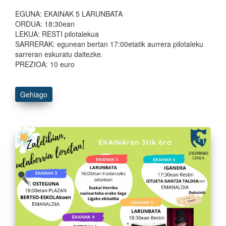
EGUNA: EKAINAK 5 LARUNBATA
ORDUA: 18:30ean
LEKUA: RESTI pilotalekua
SARRERAK: egunean bertan 17:00etatik aurrera pilotaleku
sarreran eskuratu daitezke.
PREZIOA: 10 euro
Gehiago