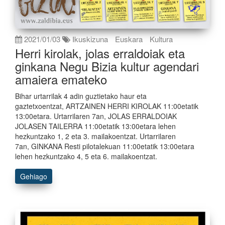
2021/01/03
Ikuskizuna
Euskara
Kultura
Herri kirolak, jolas erraldoiak eta
ginkana Negu Bizia kultur agendari
amaiera emateko
Bihar urtarrilak 4 adin guztietako haur eta
gaztetxoentzat, ARTZAINEN HERRI KIROLAK 11:00etatik
13:00etara. Urtarrilaren 7an, JOLAS ERRALDOIAK
JOLASEN TAILERRA 11:00etatik 13:00etara lehen
hezkuntzako 1, 2 eta 3. mailakoentzat. Urtarrilaren
7an, GINKANA Resti pilotalekuan 11:00etatik 13:00etara
lehen hezkuntzako 4, 5 eta 6. mailakoentzat.
Gehiago