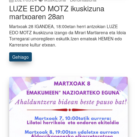
LUZE EDO MOTZ ikuskizuna
martxoaren 28an
Martxoak 28 IGANDEA, 18:00etan herri antzokian LUZE
EDO MOTZ ikuskizuna izango da Mirari Martiarena eta Idoia
Torregarai umoregileen eskutik.Izen emateak HEMEN edo
Karrerane kultur etxean.
Gehiago