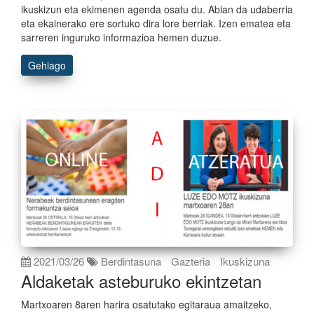
ikuskizun eta ekimenen agenda osatu du. Abian da udaberria
eta ekainerako ere sortuko dira lore berriak. Izen ematea eta
sarreren inguruko informazioa hemen duzue.
Gehiago
2021/03/26
Berdintasuna
Gazteria
Ikuskizuna
Aldaketak asteburuko ekintzetan
Martxoaren 8aren harira osatutako egitaraua amaitzeko,