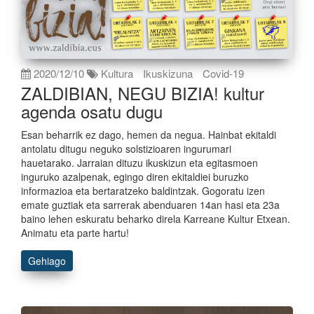
2020/12/10
Kultura
Ikuskizuna
Covid-19
ZALDIBIAN, NEGU BIZIA! kultur
agenda osatu dugu
Esan beharrik ez dago, hemen da negua. Hainbat ekitaldi
antolatu ditugu neguko solstizioaren ingurumari
hauetarako. Jarraian dituzu ikuskizun eta egitasmoen
inguruko azalpenak, egingo diren ekitaldiei buruzko
informazioa eta bertaratzeko baldintzak. Gogoratu izen
emate guztiak eta sarrerak abenduaren 14an hasi eta 23a
baino lehen eskuratu beharko direla Karreane Kultur Etxean.
Animatu eta parte hartu!
Gehiago