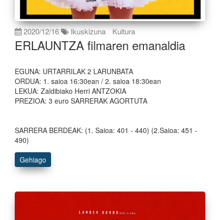
2020/12/16
Ikuskizuna
Kultura
ERLAUNTZA filmaren emanaldia
EGUNA: URTARRILAK 2 LARUNBATA
ORDUA: 1. saioa 16:30ean / 2. saioa 18:30ean
LEKUA: Zaldibiako Herri ANTZOKIA
PREZIOA: 3 euro SARRERAK AGORTUTA
SARRERA BERDEAK: (1. Saioa: 401 - 440) (2.Saioa: 451 -
490)
Gehiago