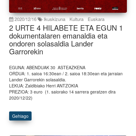
2020/12/16
Ikuskizuna
Kultura
Euskara
2 URTE 4 HILABETE ETA EGUN 1
dokumentalaren emanaldia eta
ondoren solasaldia Lander
Garrorekin
EGUNA: ABENDUAK 30 ASTEAZKENA
ORDUA: 1. saioa 16:30ean / 2. saioa 18:30ean eta jarraian
Lander Garrorekin solasaldia.
LEKUA: Zaldibiako Herri ANTZOKIA
PREZIOA: 3 euro (1. saiorako 14 sarrera geratzen dira
2020/12/22)
Gehiago