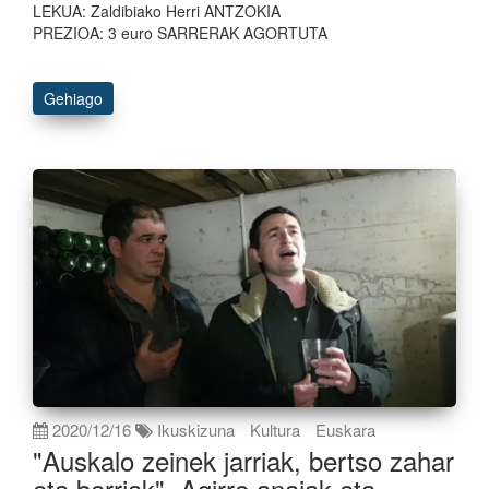
LEKUA: Zaldibiako Herri ANTZOKIA
PREZIOA: 3 euro SARRERAK AGORTUTA
Gehiago
2020/12/16
Ikuskizuna
Kultura
Euskara
"Auskalo zeinek jarriak, bertso zahar
eta berriak", Agirre anaiak eta