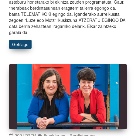
asteburu honetarako bi ekintza zeuden programatuta. Gaur,
"nerabeak berdintasunean eragiten" tailerra egongo da,
baina TELEMATIKOKI egingo da. Iganderako aurreikusita
zegoen "Luze edo Motz" ikuskizuna ATZERATU EGINGO DA,
data berria zehaztean iragarriko delarik. Elkar zaintzeko
garaia da.
Gehiago
2021/03/24
Ikuskizuna
Berdintasuna