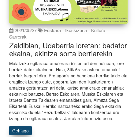
2021/05/27
Euskara
Ikuskizuna
Kultura
Sarrerak
Zaldibian, Udaberria loretan: badator
ekaina, ekintza sorta berriarekin
Maiatzeko egitaraua amaierara iristen ari den heinean, lore
berriak datoz ekainean. Hala, 3tik 6rako astean emanaldi
berriak iragarri dira. Protagonismo handiena herriko talde eta
eragileek izango dute, gogorra izan den ikasturtearen
amaiera gerturatzen ari dela, kurtso amaierako emanaldiak
eskainiko baituzte. Bertso Eskolaren, Musika Eskolaren eta
Iztueta Dantza Taldearen emanaldiez gain, Almitza Sega
Elkarteak Euskal Herriko nazioarteko erako Sega ekitaldia
eskainiko du eta "Hezurbeltzak" taldearen kontzertua ere
izango da egitaraua osatuz. Jarraian informazio osoa.
Gehiago