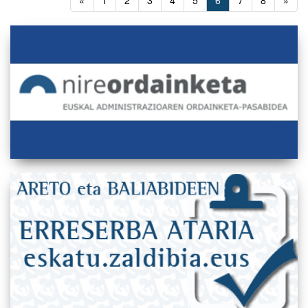
«
1
2
3
4
5
6
7
8
»