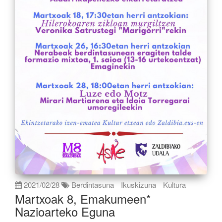
2021/02/28
Berdintasuna
Ikuskizuna
Kultura
Martxoak 8, Emakumeen*
Nazioarteko Eguna