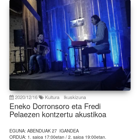
2020/12/16
Kultura
Ikuskizuna
Eneko Dorronsoro eta Fredi
Pelaezen kontzertu akustikoa
EGUNA: ABENDUAK 27 IGANDEA
ORDUA: 1. saioa 17:00etan / 2. saioa 19:00etan.