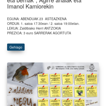
Imanol Kamiorekin
EGUNA: ABENDUAK 23 ASTEAZKENA
ORDUA: 1. saioa 17:30ean / 2. saioa 19:00etan.
LEKUA: Zaldibiako Herri ANTZOKIA
PREZIOA: 3 euro SARRERAK AGORTUTA
Gehiago