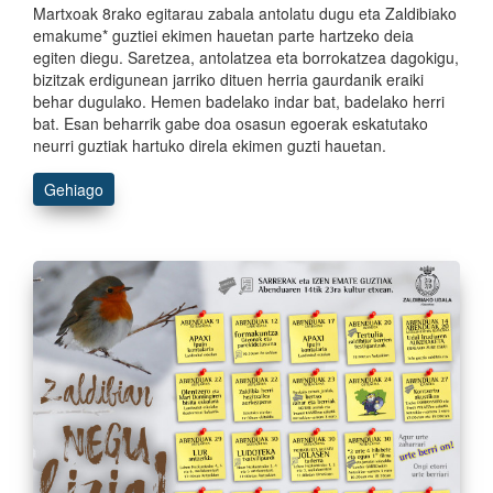
Martxoak 8rako egitarau zabala antolatu dugu eta Zaldibiako
emakume* guztiei ekimen hauetan parte hartzeko deia
egiten diegu. Saretzea, antolatzea eta borrokatzea dagokigu,
bizitzak erdigunean jarriko dituen herria gaurdanik eraiki
behar dugulako. Hemen badelako indar bat, badelako herri
bat. Esan beharrik gabe doa osasun egoerak eskatutako
neurri guztiak hartuko direla ekimen guzti hauetan.
Gehiago