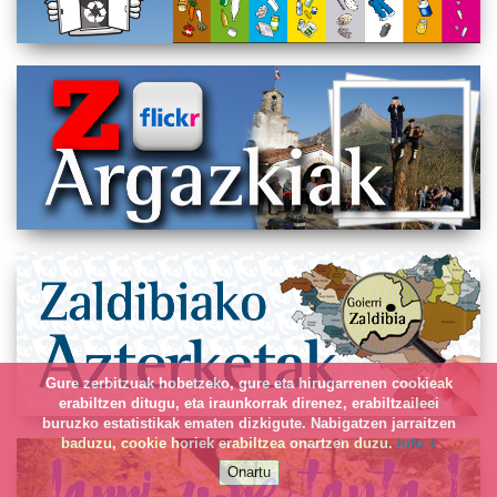
Gure zerbitzuak hobetzeko, gure eta hirugarrenen cookieak
erabiltzen ditugu, eta iraunkorrak direnez, erabiltzaileei
buruzko estatistikak ematen dizkigute. Nabigatzen jarraitzen
baduzu, cookie horiek erabiltzea onartzen duzu.
info +