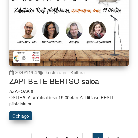
2020/11/04
Ikuskizuna
Kultura
ZAPI BETE BERTSO saioa
AZAROAK 6
OSTIRALA, arratsaldeko 19:00etan Zaldibiako RESTI
pilotalekuan.
Gehiago