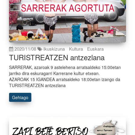
2020/11/08
Ikuskizuna
Kultura
Euskara
TURISTREATZEN antzezlana
SARRERAK, azaroak 9 astelehena arratsaldeko 15:00etan
jarriko dira eskuragarri Karrerane kultur etxean.
AZAROAK 15 IGANDEA arratsaldeko 18:00etan izango da
TURISTREATZEN antzezlana
Gehiago