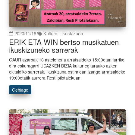
2020/11/16
Kultura
Ikuskizuna
ERIK ETA WIN bertso musikatuen
ikuskizuneko sarrerak
GAUR azaroak 16 astelehena arratsaldeko 15:00etan jarriko
dira eskuragarri UDAZKEN BIZIA kultur egitarauko azken
ekitaldiko sarrerak. Ikuskizuna ostiralean izango arratsaldeko
19:00etatik aurrera Resti pilotalekuan.
Gehiago