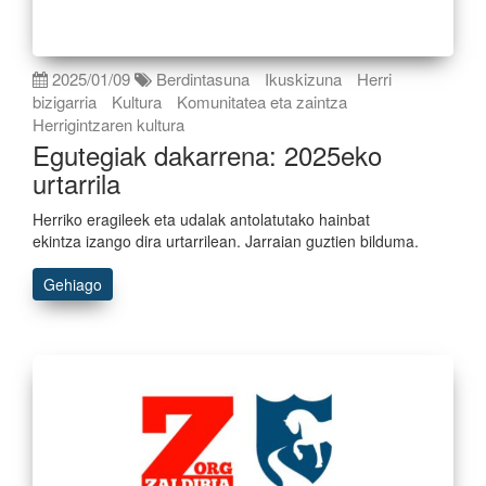
2025/01/09
Berdintasuna
Ikuskizuna
Herri
bizigarria
Kultura
Komunitatea eta zaintza
Herrigintzaren kultura
Egutegiak dakarrena: 2025eko
urtarrila
Herriko eragileek eta udalak antolatutako hainbat
ekintza izango dira urtarrilean. Jarraian guztien bilduma.
Gehiago