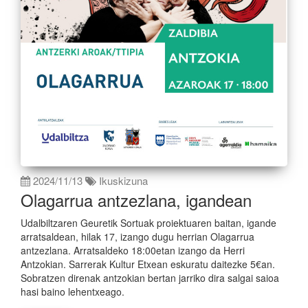
2024/11/13
Ikuskizuna
Olagarrua antzezlana, igandean
Udalbiltzaren Geuretik Sortuak proiektuaren baitan, igande
arratsaldean, hilak 17, izango dugu herrian Olagarrua
antzezlana. Arratsaldeko 18:00etan izango da Herri
Antzokian. Sarrerak Kultur Etxean eskuratu daitezke 5€an.
Sobratzen direnak antzokian bertan jarriko dira salgai saioa
hasi baino lehentxeago.