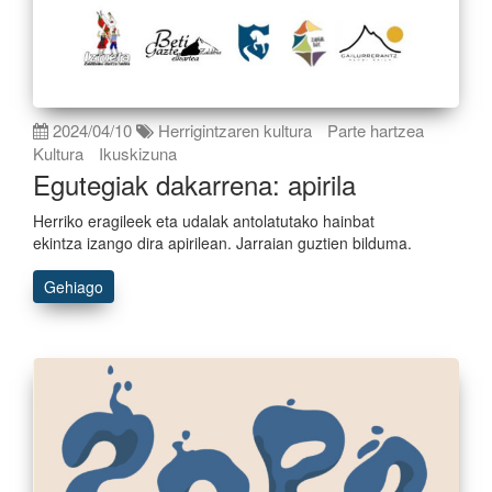
2024/04/10
Herrigintzaren kultura
Parte hartzea
Kultura
Ikuskizuna
Egutegiak dakarrena: apirila
Herriko eragileek eta udalak antolatutako hainbat
ekintza izango dira apirilean. Jarraian guztien bilduma.
Gehiago