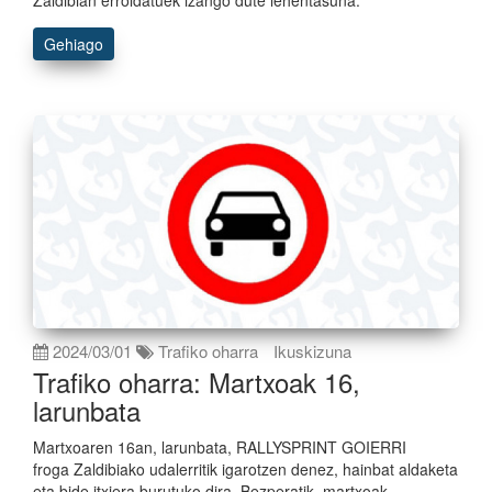
Zaldibian erroldatuek izango dute lehentasuna.
Gehiago
2024/03/01
Trafiko oharra
Ikuskizuna
Trafiko oharra: Martxoak 16,
larunbata
Martxoaren 16an, larunbata, RALLYSPRINT GOIERRI
froga Zaldibiako udalerritik igarotzen denez, hainbat aldaketa
eta bide itxiera burutuko dira. Bezperatik, martxoak