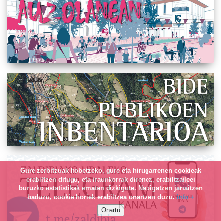
Gure zerbitzuak hobetzeko, gure eta hirugarrenen cookieak
erabiltzen ditugu, eta iraunkorrak direnez, erabiltzaileei
buruzko estatistikak ematen dizkigute. Nabigatzen jarraitzen
baduzu, cookie horiek erabiltzea onartzen duzu.
info +