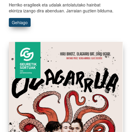
Herriko eragileek eta udalak antolatutako hainbat
ekintza izango dira abenduan. Jarraian guztien bilduma.
Gehiago