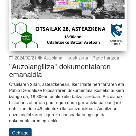
2024/02/21
Auzolana
Ikuskizuna
Parte hartzea
"Auzolangiltza" dokumentalaren
emanaldia
Otsailaren 28an, asteazkenean, Iker Iriarte herritarraren eta
Pablo Dendaluze tolosarraren dokumentala ikusteko aukera
izango da, 18:30ean udaletxeko batzar aretoan. Auzolanak
historian zehar eta gaur egun duen garrantzia balioan jarri
nahi izan dute 45 minutuko ikusentzunekoan. Amaitzean,
auzolangintzaren inguruko hausnarketa egingo da
dokumentalaren egileekin.
Gehiago