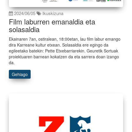
2024/06/05
Ikuskizuna
Film laburren emanaldia eta
solasaldia
Ekainaren 7an, ostiralean, 18:00etan, lau film labur emango
dira Karreane kultur etxean. Solasaldia ere egingo da
egileetako batekin: Pette Etxebarriarekin. Geuretik Sortuak
proiektuaren barnean kokatzen da eta sarrera doan izango
da.
Gehiago