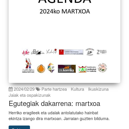
2024/02/29
Parte hartzea
Kultura
Ikuskizuna
Jaiak eta ospakizunak
Egutegiak dakarrena: martxoa
Herriko eragileek eta udalak antolatutako hainbat
ekintza izango dira martxoan. Jarraian guztien bilduma.