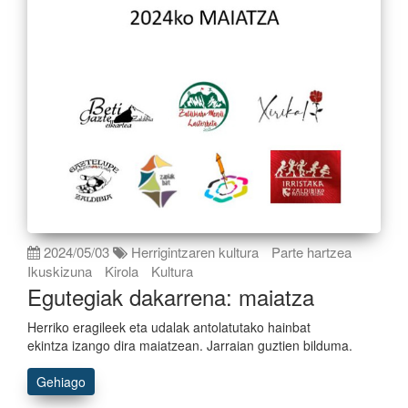
2024/05/03
Herrigintzaren kultura
Parte hartzea
Ikuskizuna
Kirola
Kultura
Egutegiak dakarrena: maiatza
Herriko eragileek eta udalak antolatutako hainbat
ekintza izango dira maiatzean. Jarraian guztien bilduma.
Gehiago