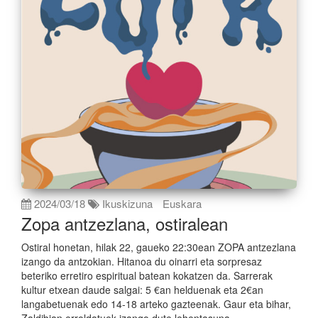
2024/03/18
Ikuskizuna
Euskara
Zopa antzezlana, ostiralean
Ostiral honetan, hilak 22, gaueko 22:30ean ZOPA antzezlana
izango da antzokian. Hitanoa du oinarri eta sorpresaz
beteriko erretiro espiritual batean kokatzen da. Sarrerak
kultur etxean daude salgai: 5 €an helduenak eta 2€an
langabetuenak edo 14-18 arteko gazteenak. Gaur eta bihar,