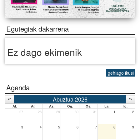
Egutegiak dakarrena
Ez dago ekimenik
gehiago ikusi
Agenda
Abuztua 2026
Al.
Ar.
Az.
Og.
Os.
La.
Ig.
27
28
29
30
31
1
2
3
4
5
6
7
8
9