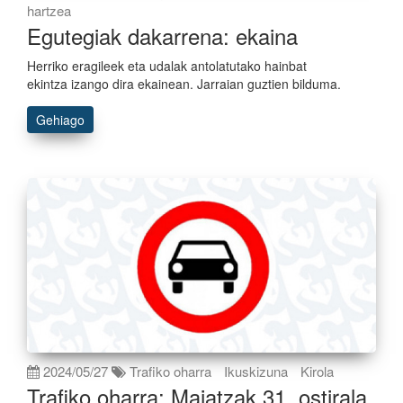
hartzea
Egutegiak dakarrena: ekaina
Herriko eragileek eta udalak antolatutako hainbat
ekintza izango dira ekainean. Jarraian guztien bilduma.
Gehiago
2024/05/27
Trafiko oharra
Ikuskizuna
Kirola
Trafiko oharra: Maiatzak 31, ostirala