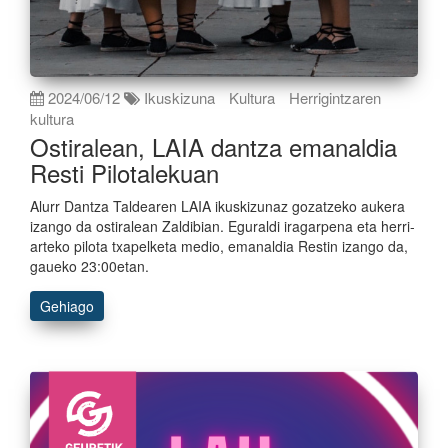
2024/06/12
Ikuskizuna
Kultura
Herrigintzaren
kultura
Ostiralean, LAIA dantza emanaldia
Resti Pilotalekuan
Alurr Dantza Taldearen LAIA ikuskizunaz gozatzeko aukera
izango da ostiralean Zaldibian. Eguraldi iragarpena eta herri-
arteko pilota txapelketa medio, emanaldia Restin izango da,
gaueko 23:00etan.
Gehiago