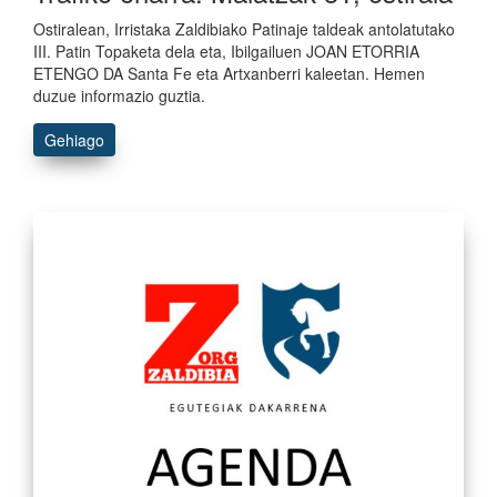
Ostiralean, Irristaka Zaldibiako Patinaje taldeak antolatutako
III. Patin Topaketa dela eta, Ibilgailuen JOAN ETORRIA
ETENGO DA Santa Fe eta Artxanberri kaleetan. Hemen
duzue informazio guztia.
Gehiago