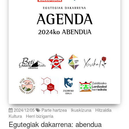
2024/12/05
Parte hartzea
Ikuskizuna
Hitzaldia
Kultura
Herri bizigarria
Egutegiak dakarrena: abendua