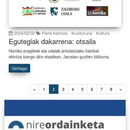
2024/02/02
Parte hartzea
Ikuskizuna
Kultura
Egutegiak dakarrena: otsaila
Herriko eragileek eta udalak antolatutako hainbat
ekintza izango dira otsailean. Jarraian guztien bilduma.
Gehiago
«
1
2
3
4
5
6
7
8
»