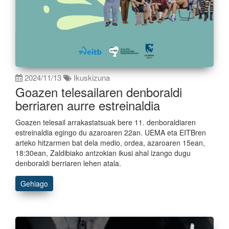
2024/11/13
Ikuskizuna
Goazen telesailaren denboraldi
berriaren aurre estreinaldia
Goazen telesail arrakastatsuak bere 11. denboraldiaren
estreinaldia egingo du azaroaren 22an. UEMA eta EITBren
arteko hitzarmen bat dela medio, ordea, azaroaren 15ean,
18:30ean, Zaldibiako antzokian ikusi ahal izango dugu
denboraldi berriaren lehen atala.
Gehiago