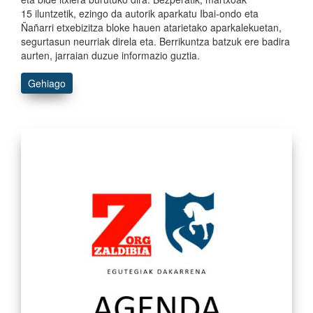
15 iluntzetik, ezingo da autorik aparkatu Ibai-ondo eta
Ñañarri etxebizitza bloke hauen atarietako aparkalekuetan,
segurtasun neurriak direla eta. Berrikuntza batzuk ere badira
aurten, jarraian duzue informazio guztia.
Gehiago