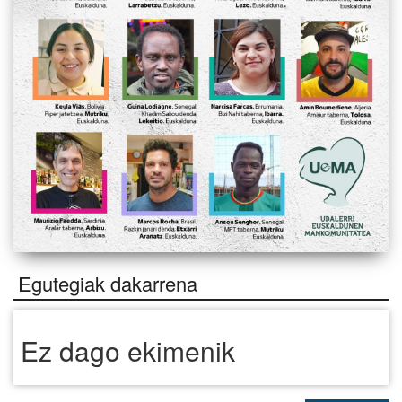
Egutegiak dakarrena
Ez dago ekimenik